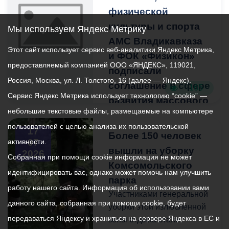
города не заходить на
50 тысяч - для
физической
территорию проведения
юридических.
культуры и спорта
работ и выбирать
Мы используем Яндекс Метрику
альтернативные
АМС Владикавказа
Этот сайт использует сервис веб-аналитики Яндекс Метрика,
маршруты для прогулок—
и ФОК «Физикон»
предоставляемый компанией ООО «ЯНДЕКС», 119021,
это вопрос вашей
подписали
безопасности.
Россия, Москва, ул. Л. Толстого, 16 (далее — Яндекс).
соглашение в сфере
165
Сервис Яндекс Метрика использует технологию “cookie” —
развития массового
Ограждения и сигнальные
небольшие текстовые файлы, размещаемые на компьютере
спорта
ленты на участках
пользователей с целью анализа их пользовательской
проведения работ
Такое сотрудничество
17
Более 150 человек
07
активности.
регулярно обновляются. К
поможет
вышли на уборку
2026
сожалению, они
популяризировать
Собранная при помощи cookie информация не может
Комсомольского
периодически
физическую культуру и
идентифицировать вас, однако может помочь нам улучшить
парка
повреждаются
спорт. В планах на
работу нашего сайта. Информация об использовании вами
неизвестными. Просим не
ближайшее будущее -
Участниками генеральной
данного сайта, собранная при помощи cookie, будет
игнорировать
проведение различных
уборки этой излюбленной
передаваться Яндексу и храниться на сервере Яндекса в ЕС и
установленные
марафонов, конкурсов и
зоны отдыха стали