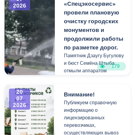
«Спецэкосервис»
2026
растительные и другие
провели плановую
отходы на смежных
площадках и вдоль
очистку городских
проездов, что затрудняет
монументов и
работу
продолжили работы
специализированной
по разметке дорог.
техники.
Памятник Дзаугу Бугулову
и бюст Семёна Штыба
179
отмыли аппаратом
высокого давления и
специальными моющими
20
средствами. Такой подход
Внимание!
07
позволяет эффективно
Публикуем справочную
2026
смыть накопившуюся
информацию о
уличную пыль, налет и
лицензированных
копоть, не повреждая
перевозчиках,
структуру камня.
осуществляющих вывоз