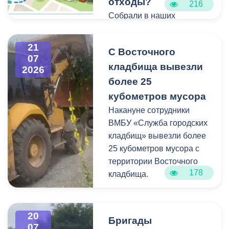
отходы?
216
Собрали в наших
карточках всю полезную
информацию про места и
21
С Восточного
способы утилизации
07
кладбища вывезли
крупногабаритного и
2026
строительного мусора.
более 25
кубометров мусора
Накануне сотрудники
ВМБУ «Служба городских
кладбищ» вывезли более
25 кубометров мусора с
территории Восточного
178
кладбища.
В период уборки мест
захоронений посетители
20
Бригады
нередко складируют
07