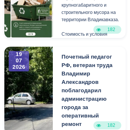
крупногабаритного и
строительного мусора на
территории Владикавказа.
182
Стоимость и условия
вывоза уточняйте по
указанным телефонам.
19
Почетный педагог
07
РФ, ветеран труда
2026
Владимир
Александров
поблагодарил
администрацию
города за
оперативный
ремонт
182