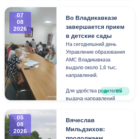
Владикавказа
Чтобы избежать
07
Во Владикавказе
08
загущения территории
завершается прием
2026
дикорастущими
в детские сады
деревьями,
На сегодняшний день
муниципальные служащие
Управление образования
с утра косят, пилят
АМС Владикавказа
поросль между
выдало около 1,6 тыс.
захоронениями и
направлений.
собирают скошенную
траву.
Для удобства родителей
65
выдача направлений
была организована таким
образом, чтобы избежать
05
Вячеслав
очередей и долгого
08
Мильдзихов:
ожидания.
2026
продолжаем