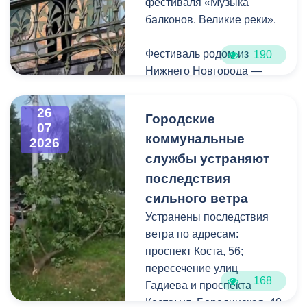
фестиваля «Музыка
балконов. Великие реки».
Фестиваль родом из
190
Нижнего Новгорода —
города, где в 2023 году
впервые прошли
26
Городские
концерты на балконах
07
коммунальные
исторических зданий.
2026
Проект быстро стал
службы устраняют
культурной визитной
последствия
карточкой региона, а
сильного ветра
сегодня его география
Устранены последствия
расширяется, объединяя
ветра по адресам:
разные города России.
проспект Коста, 56;
пересечение улиц
Во Владикавказе концерт
168
Гадиева и проспекта
прошел на балконе
Коста; ул. Бородинская, 40