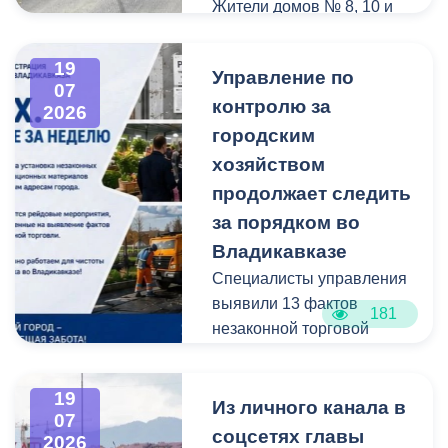
Жители домов № 8, 10 и
12 по улице Иристонской
обратились в
19
Управление по
администрацию
07
контролю за
Владикавказа с просьбой
2026
привести в порядок
городским
межквартальный проезд.
хозяйством
Работы выполнены:
продолжает следить
наиболее разрушенный
за порядком во
участок полностью
Владикавказе
заасфальтирован, на
Специалисты управления
остальных проведен
выявили 13 фактов
ямочный ремонт.
181
незаконной торговой
деятельности
В адрес главы МО – АМС
г. Владикавказа
19
Выявлено нарушение
Из личного канала в
Вячеслава Мильдзихова
07
сроков восстановления
поступило письмо, в
соцсетях главы
2026