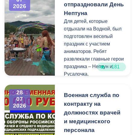
избирательных участков,
отпраздновали День
2026
их номерами и границами,
Нептуна
адресами помещений для
Для детей, которые
голосования, местами
отдыхали на Водной, был
нахождения участковых
подготовлен веселый
избирательных комиссий,
праздник с участием
а также номерами
аниматоров. Ребят
телефонов участковых
развлекали главные герои
избирательных комиссий
праздника – Нептун и
181
можно по ссылке:
Русалочка.
Как отметил заведующий
28
Военная служба по
Водной станцией Георгий
07
контракту на
Цгоев, празднование Дня
2026
Нептуна - уже старая
должностях врачей
добрая традиция.
и медицинского
персонала
В завершение праздника