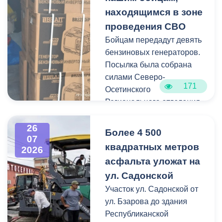
отдельные случаи
мониторинг городской
находящимся в зоне
падения веток, а также
территории.
проведения СВО
одно сломанное дерево.
Бойцам передадут девять
Работы по распиловке и
бензиновых генераторов.
вывозу проводятся в
Посылка была собрана
оперативном режиме.
силами Северо-
171
Осетинского
На улицах Ватутина,
Регионального отделения
Горького, Лермонтова
молодёжной
выявлены упавшие ветки.
общероссийской
26
По улицам Магкаева и
Более 4 500
07
общественной
Карцинскому шоссе
квадратных метров
2026
организации «Российские
серьезных последствий не
асфальта уложат на
студенческие отряды».
зафиксировано —
ул. Садонской
отмечены лишь отдельные
Как отметил председатель
Участок ул. Садонской от
небольшие ветки.
правления организации
ул. Бзарова до здания
«Российские студенческие
Республиканской