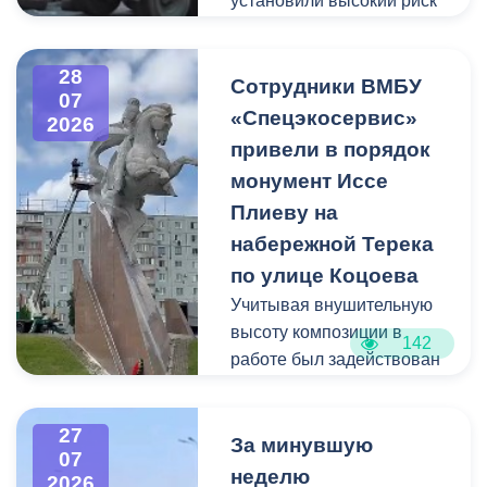
установили высокий риск
Владикавказ, ул. Титова,
обрушения конструкции
д. 5.
площадью 362
28
квадратных метра и весом
Сотрудники ВМБУ
07
около 53 тонн.
«Спецэкосервис»
2026
привели в порядок
Для предотвращения
монумент Иссе
возможной чрезвычайной
Плиеву на
ситуации Комиссия по
набережной Терека
предупреждению и
ликвидации ЧС ввела
по улице Коцоева
режим повышенной
Учитывая внушительную
готовности и
высоту композиции в
142
организовала комплекс
работе был задействован
неотложных мероприятий.
автоподъемник и аппарат
высокого давления.
27
Фигуру всадника и
За минувшую
07
постамент отмыли от
неделю
2026