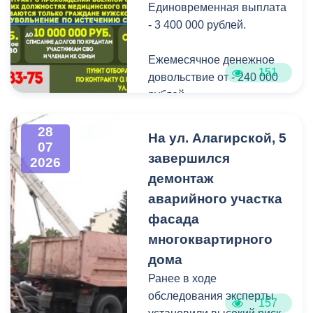
Единовременная выплата
детей угостили
- 3 400 000 рублей.
сладостями.
Ежемесячное денежное
Мероприятие
151
довольствие от - 240 000
организовано ВМБУК
рублей.
«Радуга».
Списание долго по
28
На ул. Алагирской, 5
07
кредитам участникам СВО
завершился
2026
до - 10 000 000 рублей.
демонтаж
аварийного участка
Рассматриваются
кандидаты мужского пола
фасада
на должности
многоквартирного
медицинского персонала.
дома
Ранее в ходе
Пункт отбора на военную
обследования эксперты
157
службу по контракту г.