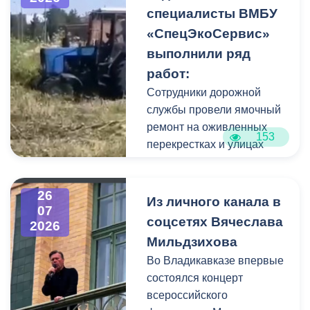
накопившейся пыли.
специалисты ВМБУ
«СпецЭкоСервис»
Одновременно
выполнили ряд
коммунальщики привели в
работ:
порядок и прилегающую
территорию, полностью
Сотрудники дорожной
очистив площадь вокруг
службы провели ямочный
памятника.
ремонт на оживленных
153
перекрестках и улицах
города. В частности, на
Архонском круге, по
26
улицам Весенняя,
Из личного канала в
07
Кырджалийская,
соцсетях Вячеслава
2026
Первомайская,
Мильдзихова
Барбашова,
Во Владикавказе впервые
Комсомольская.
состоялся концерт
всероссийского