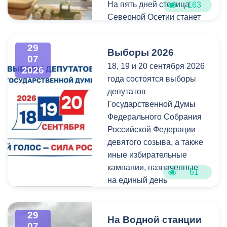
которого он оформлен.
На пять дней столица
163
Северной Осетии станет
Напомним, ранее,
центром притяжения для
администрация
всех, кто любит и ценит
29
Выборы 2026
Владикавказа обещала,
богатейшее культурное
07
18, 19 и 20 сентября 2026
что льгота сохранится и
наследие нашей великой
2026
года состоятся выборы
будет предоставляться в
России.
депутатов
рамках нового
Государственной Думы
нормативного порядка.
Федерального Собрания
Изменения были связаны
Российской Федерации
с тем, что в начале 2026
девятого созыва, а также
года полномочия по
иные избирательные
организации
кампании, назначенные
пассажирских перевозок
61
на единый день
перешли в
голосования.
республиканский Комитет
по транспорту.
29
Ознакомиться со списками
На Водной станции
07