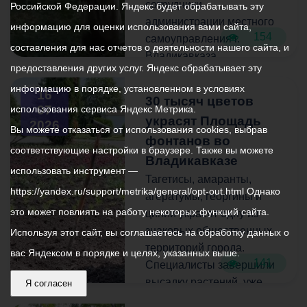
ограничения и с
забегов.
сотрудники
Российской Федерации. Яндекс будет обрабатывать эту
пониманием отнестись к
администрации местного
информацию для оценки использования вами сайта,
154
временным неудобствам.
Как отметил председатель
самоуправления г.
составления для нас отчетов о деятельности нашего сайта, и
Комитета Заур Айларов,
Владикавказа,
предоставления других услуг. Яндекс обрабатывает эту
уже есть опыт проведения
администрации
информацию в порядке, установленном в условиях
совместных мероприятий
внутригородских
16
30 тысяч цветов
на свежем воздухе.
Иристонского и
07
использования сервиса Яндекс Метрика.
украсят Площадь
Подобные активности
2026
Затеречного районов,
Вы можете отказаться от использования cookies, выбрав
фонтанов во
востребованны у жителей
представители партии
соответствующие настройки в браузере. Также вы можете
Владикавказа.
«Единая Россия», ВМБУ
Владикавказе
использовать инструмент —
«Радуга», волонтёры.
Тагетисы, амаранты,
https://yandex.ru/support/metrika/general/opt-out.html Однако
Отметим, что проект
агератумы, георгины и
призван сделать спорт
В уборке задействована
это может повлиять на работу некоторых функций сайта.
цинии украсят одну из
доступным для горожан
техника: самосвалы и
знаковых общественных
Используя этот сайт, вы соглашаетесь на обработку данных о
всех возрастов.
погрузчики, а также
территорий города.
вас Яндексом в порядке и целях, указанных выше.
косилка-мульчер.
141
Специалисты завершили
высадку растений, уже
Я согласен
Участники субботника
через несколько недель