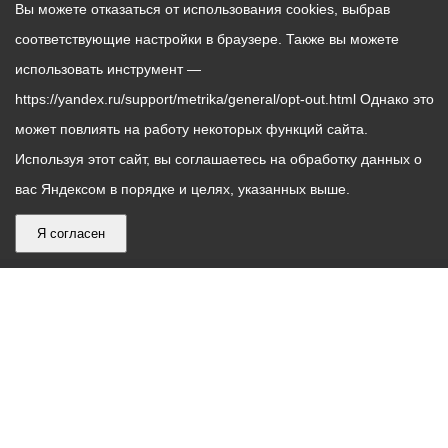
Вы можете отказаться от использования cookies, выбрав
соответствующие настройки в браузере. Также вы можете
использовать инструмент —
https://yandex.ru/support/metrika/general/opt-out.html Однако это
может повлиять на работу некоторых функций сайта.
Используя этот сайт, вы соглашаетесь на обработку данных о
вас Яндексом в порядке и целях, указанных выше.
Я согласен
График
С понедельника по пятницу – с 9.00 до 18.00