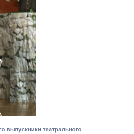
Противодействие коррупции
Градостроительная деятельность
Формирование комфортной
в
городской среды
о
Бюджет для граждан
Пространственные сведения
Гражданская оборона в
чрезвычайных ситуациях
Незаконное строительство
и
Информация финансового
органа
го выпускники театрального