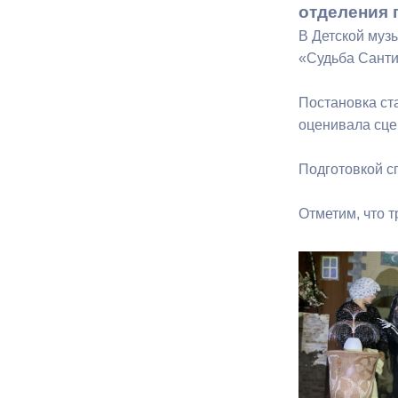
отделения 
В Детской муз
Муниципаль
«Судьба Санти
Постановка ст
оценивала сце
Подготовкой с
Отметим, что 