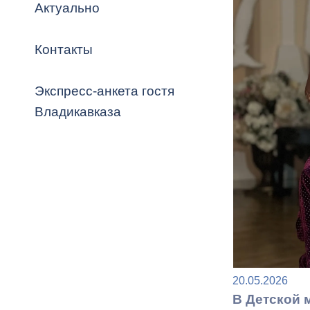
Владикавка
Актуально
Распоряжен
Контакты
ОРВ и эксп
Оценка деят
Экспресс-анкета гостя
местного с
Владикавказа
Открытые д
Информация
20.05.2026
проверок
В Детской 