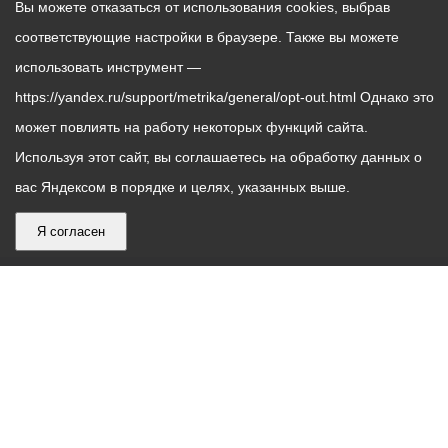
Вы можете отказаться от использования cookies, выбрав
соответствующие настройки в браузере. Также вы можете
использовать инструмент —
https://yandex.ru/support/metrika/general/opt-out.html Однако это
может повлиять на работу некоторых функций сайта.
Используя этот сайт, вы соглашаетесь на обработку данных о
вас Яндексом в порядке и целях, указанных выше.
Я согласен
График
С понедельника по пятницу – с 9.00 до 18.00