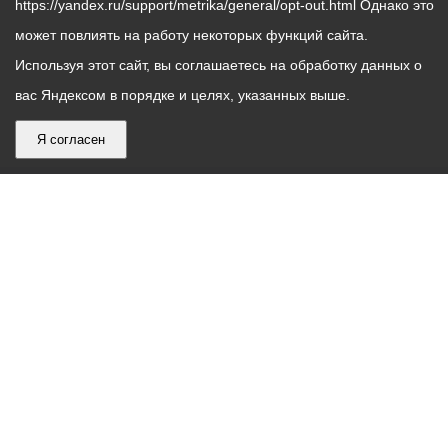
https://yandex.ru/support/metrika/general/opt-out.html Однако это
может повлиять на работу некоторых функций сайта.
Используя этот сайт, вы соглашаетесь на обработку данных о
вас Яндексом в порядке и целях, указанных выше.
Я согласен
График
С понедельника по пятницу – с 9.00 до 18.00
работы
Телефон контакт-центра АМС г. Владикавказ
30-30-30
администрации
звонки принимаются с 9:00 до 18:00
местного
Круглосуточный телефон Единой дежурной