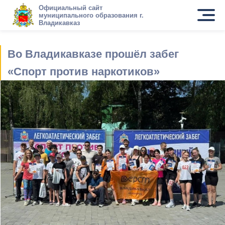
Официальный сайт
муниципального образования г.
Владикавказ
Во Владикавказе прошёл забег
«Спорт против наркотиков»