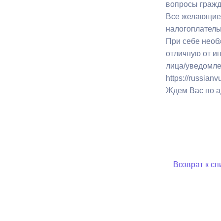
вопросы гражд
Все желающие 
налогоплатель
При себе необ
отличную от ин
лица/уведомлен
https://russian
Ждем Вас по ад
Возврат к сп