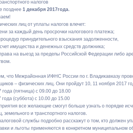
транспортного налогов
не позднее
1 декабря 2017года.
наем!
ный контроль
Выборы 2026
ческих лиц от уплаты налогов влечет:
пени за каждый день просрочки налогового платежа;
процедур принудительного взыскания задолженности,
а счет имущества и денежных средств должника;
 права на выезд за пределы Российской Федерации либо ар
твом.
м, что Межрайонная ИФНС России по г. Владикавказу пров
иков – физических лиц. Они пройдут 10, 11 ноября 2017 го
 года (пятница) с 09.00 до 18.00
 года (суббота) с 10.00 до 15.00
приятия все желающие смогут больше узнать о порядке исч
, земельного и транспортного налогов.
алоговой службы подробно расскажут о том, кто должен уп
тавки и льготы применяются в конкретном муниципальном об