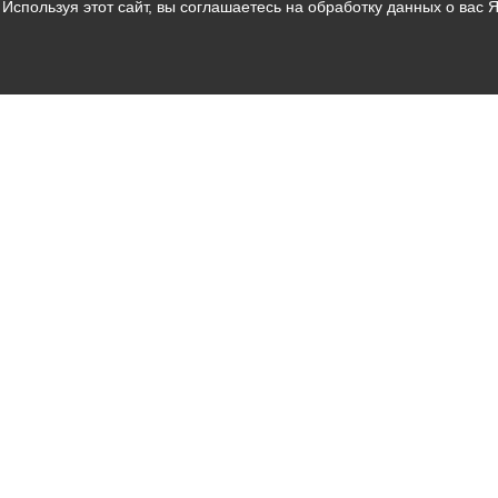
Используя этот сайт, вы соглашаетесь на обработку данных о вас 
Владикавказ
АМС
Интернет приемная
Собрание представителей
Общественный Совет
Пресс-центр
Общественный транспорт