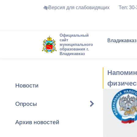
Версия для слабовидящих
Тел: 30
Официальный
сайт
Владикавказ
муниципального
образования г.
Владикавказ
Общие свед
Структура
Интернет-п
Председате
Структура
Новости
Реестры ма
Напомин
Устав город
Торги и Кон
расписание
Обратная с
Комиссии
Новостная 
Актуально
физическ
Новости
Города-поб
Программа
Противодей
Достоприме
Опросы
Владикавка
Формы обра
График при
принимаемы
Архив новостей
Презентаци
рассмотрен
городского 