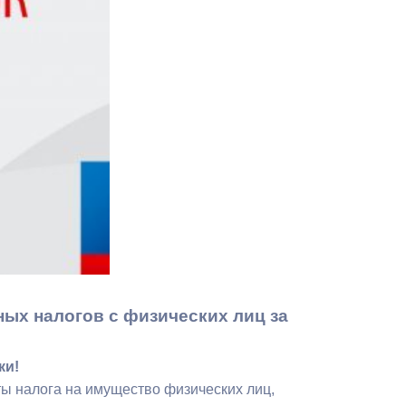
Противодействие коррупции
Градостроительная деятельность
Формирование комфортной
в
городской среды
о
Бюджет для граждан
Пространственные сведения
Гражданская оборона в
чрезвычайных ситуациях
Незаконное строительство
ых налогов с физических лиц за
и
Информация финансового
ки!
органа
ты налога на имущество физических лиц,