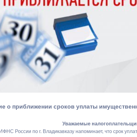
з
ия, постановления
Кадровая политика
ертиза НПА
Контактная информация
ельности органов
Списки граждан, состоящих на
амоуправления
учете в качестве нуждающихся 
улучшении жилищных условий п
г. Владикавказ
анные
Общественное обсуждение
документов стратегического
планирования
е о приближении сроков уплаты имущественн
 о результатах
Порядок обжалования решений 
Уважаемые налогоплательщи
действий органов местного
ФНС России по г. Владикавказу напоминает, что срок упла
самоуправления