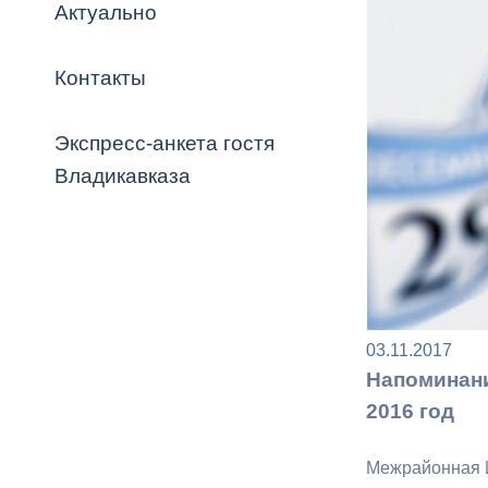
Владикавка
Актуально
Распоряжен
Контакты
ОРВ и эксп
Оценка деят
Экспресс-анкета гостя
местного с
Владикавказа
Открытые д
03.11.2017
Напоминани
2016 год
Информация
проверок
Межрайонная И