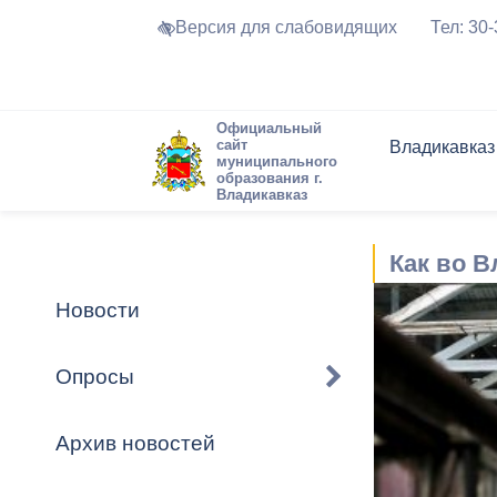
Версия для слабовидящих
Тел: 30
Официальный
сайт
Владикавказ
муниципального
образования г.
Владикавказ
Общие свед
Структура
Интернет-п
Председате
Структура
Новости
Реестры ма
Как во 
Устав город
Торги и Кон
расписание
Обратная с
Комиссии
Новостная 
Актуально
Новости
Города-поб
Программа
Противодей
Достоприме
Опросы
Владикавка
Формы обра
График при
принимаемы
Архив новостей
Презентаци
рассмотрен
городского 