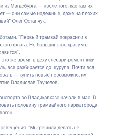
Бесплатная юридическая помощь
 из Магдебурга — после того, как там их
лет — они самые надежные, даже на плохих
вай" Олег Остапчук.
ботами. "Первый трамвай покрасили в
ского флага. Но большинство красим в
равится".
В это же время в цеху слесари-ремонтники
ль, все разбирается до шурупа. Почти вся
ровать — купить новые невозможно, их
иятия Владислав Таучелов.
нспорта во Владикавказе начали в мае. В
ровать половину трамвайного парка города.
вагон.
и освещения. "Мы решили делать не