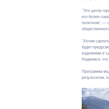
"Это центр го
его более сов
полотном", — о
общественного
"Хотим сделат
будет предусм
изделиями и т.
Надеемся, что
Программа мод
результатам, 