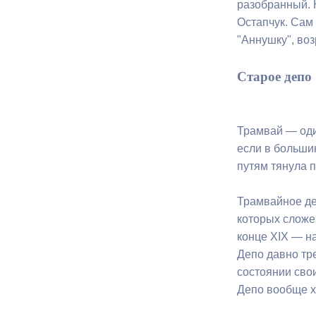
разобранный. 
Остапчук. Сам 
"Аннушку", воз
Старое депо
Трамвай — оди
если в больши
путям тянула п
Трамвайное де
которых сложе
конце XIX — н
Депо давно тр
состоянии сво
Депо вообще х