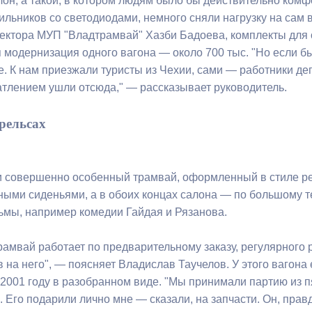
он, а такой, в котором людям было бы действительно комфо
льников со светодиодами, немного сняли нагрузку на сам в
ектора МУП "Владтрамвай" Хазби Бадоева, комплекты для 
я модернизация одного вагона — около 700 тыс. "Но если 
. К нам приезжали туристы из Чехии, сами — работники деп
тлением ушли отсюда," — рассказывает руководитель.
 рельсах
 и совершенно особенный трамвай, оформленный в стиле ре
бными сиденьями, а в обоих концах салона — по большому 
ьмы, например комедии Гайдая и Рязанова.
рамвай работает по предварительному заказу, регулярного р
 на него", — поясняет Владислав Таучелов. У этого вагона 
 2001 году в разобранном виде. "Мы принимали партию из п
Его подарили лично мне — сказали, на запчасти. Он, правд