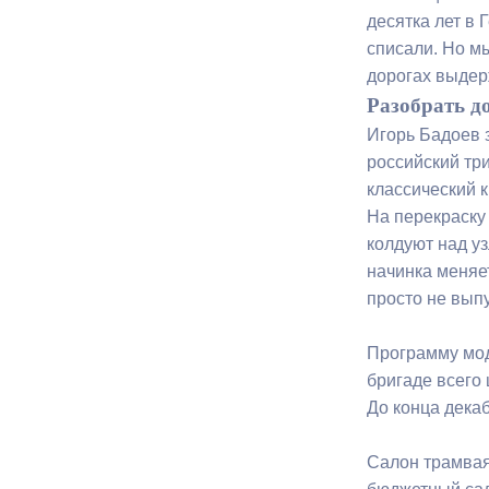
десятка лет в 
списали. Но м
Муниципаль
дорогах выдер
Разобрать д
Игорь Бадоев 
российский тр
классический к
На перекраску 
колдуют над у
начинка меняе
просто не вып
Программу мод
бригаде всего 
До конца дека
Салон трамвая