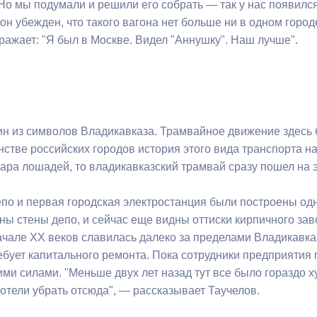
Но мы подумали и решили его собрать — так у нас появилс
он убежден, что такого вагона нет больше ни в одном горо
ражает: "Я был в Москве. Видел "Аннушку". Наш лучше".
н из символов Владикавказа. Трамвайное движение здесь 
нстве российских городов история этого вида транспорта н
ара лошадей, то владикавказский трамвай сразу пошел на э
по и первая городская электростанция были построены одно
ны стены депо, и сейчас еще видны оттиски кирпичного зав
ачале XX веков славилась далеко за пределами Владикавка
ебует капитального ремонта. Пока сотрудники предприятия
ими силами. "Меньше двух лет назад тут все было гораздо
отели убрать отсюда", — рассказывает Таучелов.