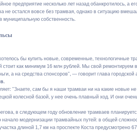
йное предприятие несколько лет назад обанкротилось, а ег
ва не остался вовсе без трамвая, однако в ситуацию вмеша
в муниципальную собственность.
льсы
хотелось бы купить новые, современные, технологичные тра
 стоит как минимум 16 млн рублей. Мы свой ремонтируем в 
ьги, а на средства спонсоров", — говорит глава городской
в.
ляет: "Знаете, сам бы я наши трамваи ни на какие новые н
цкой колесной базой, у нее очень плавный ход. И они очен
егова, в следующем году обновление трамваев планируется
 начало модернизации трамвайных путей: в общей сложност
участка длиной 1,7 км на проспекте Коста предусмотрено 6