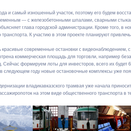
рода и самый изношенный участок, поэтому его будем восст
ременным — с железобетонными шпалами, сварными стыка
бъясняет глава городской администрации. Кроме того, в но
 транспорта. К участию в этом проекте планируют привлечь
ь красивые современные остановки с видеонаблюдением, с 
отрена коммерческая площадь для торговли, например без
д. Сейчас формируем лоты для инвесторов, всего их будет 6
 в следующем году новые остановочные комплексы уже появ
ернизации владикавказского трамвая уже начала приносит
пассажиропоток на этом виде общественного транспорта в т