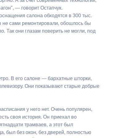
ртно. А за счет современных технологий,
агон", — говорит Остапчук.
оснащения салона обходятся в 300 тыс.
бы не сами ремонтировали, обошлось бы
о. Так они глазам поверить не могли, под
тро. В его салоне — бархатные шторки,
телевизору. Они показывают старые добрые
асписания у него нет. Очень популярен,
есть своя история. Он приехал во
ятнадцати трамваев, а этот был
а, был без окон, без дверей, полностью