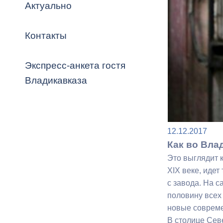
Владикавка
Актуально
Распоряжен
Контакты
ОРВ и эксп
Оценка деят
Экспресс-анкета гостя
местного с
Владикавказа
12.12.2017
Открытые д
Как во Вла
Это выглядит к
XIX веке, идет
с завода. На 
Информация
половину всех
проверок
новые соврем
В столице Севе