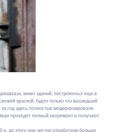
Противодействие коррупции
Градостроительная деятельность
Формирование комфортной
в
городской среды
о
Бюджет для граждан
Пространственные сведения
Гражданская оборона в
чрезвычайных ситуациях
адикавказа, мимо зданий, построенных еще в
 свежей краской, будто только что вышедший
Незаконное строительство
м за год здесь полностью модернизировали
и
Информация финансового
мваи проходят полный капремонт и получают
органа
-х, до этого они честно отработали больше