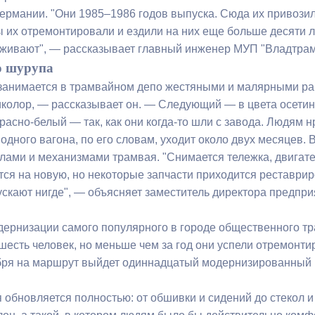
Германии. "Они 1985–1986 годов выпуска. Сюда их привозили
ы их отремонтировали и ездили на них еще больше десяти 
ный контроль
Выборы 2026
живают", — рассказывает главный инженер МУП "Владтрам
о шурупа
занимается в трамвайном депо жестяными и малярными ра
иколор, — рассказывает он. — Следующий — в цвета осетин
расно-белый — так, как они когда-то шли с завода. Людям н
одного вагона, по его словам, уходит около двух месяцев. 
злами и механизмами трамвая. "Снимается тележка, двигате
тся на новую, но некоторые запчасти приходится реставри
ускают нигде", — объясняет заместитель директора предпр
ернизации самого популярного в городе общественного тра
шесть человек, но меньше чем за год они успели отремонти
бря на маршрут выйдет одиннадцатый модернизированный 
 обновляется полностью: от обшивки и сидений до стекол 