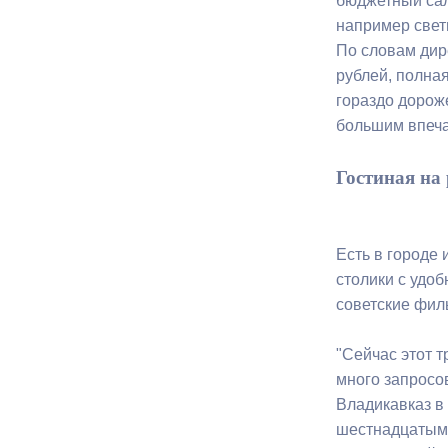
бюджетный сал
например свети
По словам дир
рублей, полна
гораздо дороже
большим впеча
Гостиная на
Есть в городе
столики с удо
советские фил
"Сейчас этот т
много запросов
Владикавказ в
шестнадцатым. 