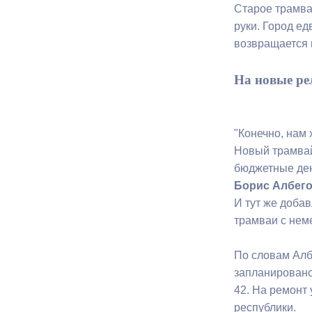
Старое трамва
руки. Город ед
возвращается 
На новые ре
"Конечно, нам 
Новый трамвай
бюджетные ден
Борис Албего
И тут же добав
трамваи с неме
По словам Алб
запланировано
42. На ремонт 
республики.