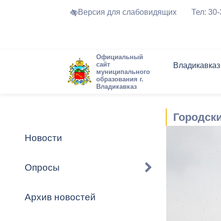
Версия для слабовидящих
Тел: 30
Официальный
сайт
Владикавказ
муниципального
образования г.
Владикавказ
Общие свед
Структура
Интернет-п
Председате
Структура
Новости
Реестры ма
Городски
Устав город
Торги и Кон
расписание
Обратная с
Комиссии
Новостная 
Актуально
Новости
Города-поб
Программа
Противодей
Достоприме
Опросы
Владикавка
Формы обра
График при
принимаемы
Архив новостей
Презентаци
рассмотрен
городского 