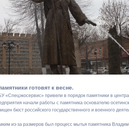
з
ия, постановления
Кадровая политика
ертиза НПА
Контактная информация
ельности органов
Списки граждан, состоящих на
амоуправления
учете в качестве нуждающихся 
улучшении жилищных условий п
г. Владикавказ
анные
Общественное обсуждение
документов стратегического
памятники готовят к весне.
планирования
У «Спецэкосервис» привели в порядок памятники в централ
едприятия начали работы с памятника основателю осетинск
ищен бюст российского государственного и военного деят
 о результатах
Порядок обжалования решений 
действий органов местного
ким из-за размеров был процесс мытья памятника Владими
самоуправления