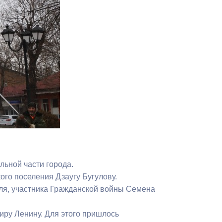
Противодействие коррупции
Градостроительная деятельность
Формирование комфортной
в
городской среды
о
Бюджет для граждан
Пространственные сведения
Гражданская оборона в
чрезвычайных ситуациях
ьной части города.
Незаконное строительство
ого поселения Дзаугу Бугулову.
еля, участника Гражданской войны Семена
и
Информация финансового
органа
ру Ленину. Для этого пришлось