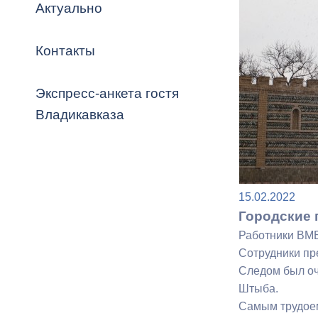
Владикавка
Актуально
Распоряжен
Контакты
ОРВ и эксп
Оценка деят
Экспресс-анкета гостя
местного с
Владикавказа
Открытые д
15.02.2022
Городские 
Работники ВМБ
Сотрудники пр
Следом был оч
Информация
Штыба.
проверок
Самым трудоем