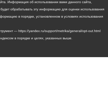
йта. Информация об использовании вами данного сайта,
с будет обрабатывать эту информацию для оценки использования
 информацию в порядке, установленном в условиях использования
мент — https://yandex.ru/support/metrika/general/opt-out.html
Яндексом в порядке и целях, указанных выше.
Владикавказ, пл. Штыба, №2
Тел:
+7 (8672) 55-00-34
Главный редактор: Биазарти Д. К.
Свидетельство о регистрации СМИ ЭЛ № ФС 77 –
75258 от 07.03.2019 выданное Федеральной Службой