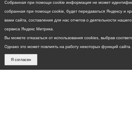
Собранная при помощи cookie информация не может идентифици
собранная при помощи cookie, будет передаваться Яндексу и х
вами сайта, составления для нас отчетов о деятельности нашег
сервиса Яндекс Метрика.
Вы можете отказаться от использования cookies, выбрав соответс
Однако это может повлиять на работу некоторых функций сайта. 
Я согласен
График
С понедельника по пятницу – с 9.00 до 18.00
работы
Телефон контакт-центра АМС г. Владикавказ
30-30-30