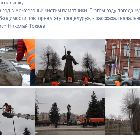
автовышку.
 год в межсезонье чистим памятники. В этом году погода чу
ный контроль
Выборы 2026
бходимости повторяем эту процедуру», - рассказал начальн
с» Николай Токаев.