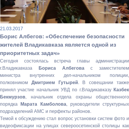
21.03.2017
Борис Албегов: «Обеспечение безопасности
жителей Владикавказа является одной из
приоритетных задач»
Сегодня состоялась встреча главы администрации
г.Владикавказа
Бориса Албегова
с заместителем
министра внутренних дел-начальником полиции,
полковником
Дмитрием Гутырей
. В совещании такж
принял участие начальник УВД по г.Владикавказу
Казбек
Бекмурзов
, начальник отдела охраны общественного
порядка
Марата Камболова
, руководители структурных
подразделений АМС и перфекты районов.
Темой к обсуждению стал вопрос установки систем фото и
видеофиксации на улицах североосетинской столицы как