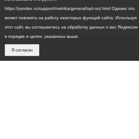
https://yandex.ru/support/metrika/general/opt-out.html Однако это
может повлиять на работу некоторых функций сайта. Используя
этот сайт, вы соглашаетесь на обработку данных о вас Яндексом
в порядке и целях, указанных выше.
Я согласен
График
С понедельника по пятницу – с 9.00 до 18.00
работы
Телефон контакт-центра АМС г. Владикавказ
30-30-30
администрации
звонки принимаются с 9:00 до 18:00
местного
Круглосуточный телефон Единой дежурной
самоуправления
диспетчерской службы
53-19-19
города
Электронная почта:
ams@vladikavkaz.alania.gov.ru