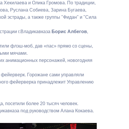
а Хекилаева и Олика Громова. По традиции,
Бесплатная юридическая помощь
ова, Руслана Собиева, Зарина Бугаева,
ой эстрады, а также группы "Фидан" и "Сила
страции г.Владикавказа
Борис Албегов
,
тили флэш-моб, дав «пас» прямо со сцены,
ными мячами.
их анимационных персонажей, новогодняя
 фейерверк. Горожане сами управляли
вного фейерверка принадлежит Управлению
, посетили более 20 тысяч человек.
икавказа под руководством Алана Кокаева.