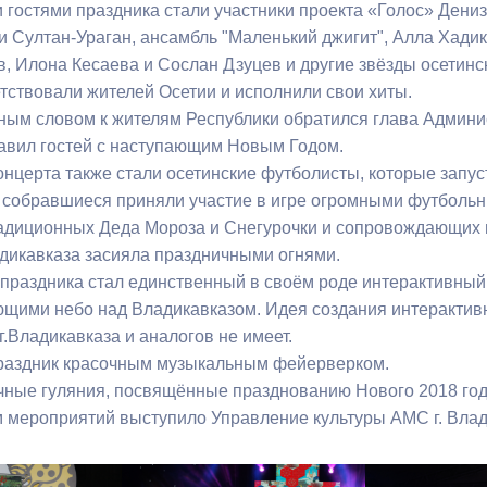
гостями праздника стали участники проекта «Голос» Дениз
и Султан-Ураган, ансамбль "Маленький джигит", Алла Хадик
ный контроль
Выборы 2026
, Илона Кесаева и Сослан Дзуцев и другие звёзды осетинск
етствовали жителей Осетии и исполнили свои хиты.
ным словом к жителям Республики обратился глава Админи
авил гостей с наступающим Новым Годом.
онцерта также стали осетинские футболисты, которые запус
е собравшиеся приняли участие в игре огромными футболь
диционных Деда Мороза и Снегурочки и сопровождающих 
дикавказа засияла праздничными огнями.
праздника стал единственный в своём роде интерактивный
ющими небо над Владикавказом. Идея создания интеракти
.Владикавказа и аналогов не имеет.
раздник красочным музыкальным фейерверком.
чные гуляния, посвящённые празднованию Нового 2018 года
 мероприятий выступило Управление культуры АМС г. Влад