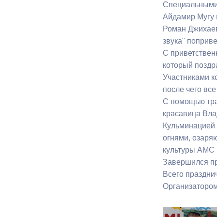
Специальными 
Айдамир Мугу 
Муниципаль
Роман Джихаев
звука" поприв
С приветствен
который поздр
Участниками к
после чего вс
С помощью тра
красавица Вла
Кульминацией 
огнями, озаря
культуры АМС г
Завершился п
Всего праздни
Организатором