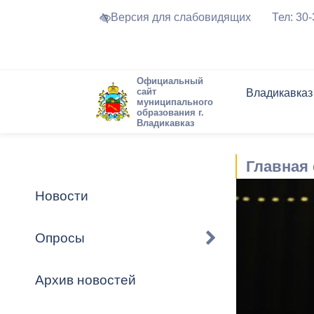
Версия для слабовидящих
Тел: 30
Официальный
сайт
Владикавказ
муниципального
образования г.
Владикавказ
Общие свед
Структура
Интернет-п
Председате
Структура
Новости
Реестры ма
Главная 
Устав город
Торги и Кон
расписание
Обратная с
Комиссии
Новостная 
Актуально
Новости
Города-поб
Программа
Противодей
Достоприме
Опросы
Владикавка
Формы обра
График при
принимаемы
Архив новостей
Презентаци
рассмотрен
городского 