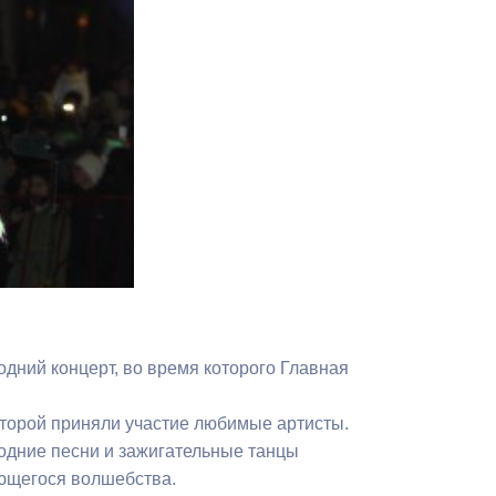
Противодействие коррупции
Градостроительная деятельность
Формирование комфортной
в
городской среды
о
Бюджет для граждан
Пространственные сведения
Гражданская оборона в
чрезвычайных ситуациях
дний концерт, во время которого Главная
Незаконное строительство
торой приняли участие любимые артисты.
и
Информация финансового
одние песни и зажигательные танцы
органа
ющегося волшебства.