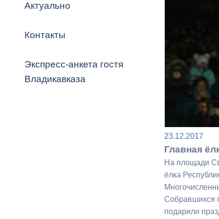
Владикавка
Актуально
Распоряжен
Контакты
ОРВ и эксп
Оценка деят
Экспресс-анкета гостя
местного с
Владикавказа
Открытые д
23.12.2017
Главная ёл
На площади Св
ёлка Республи
Многочисленны
Информация
Собравшихся п
проверок
подарили праз