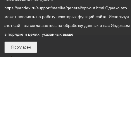
https://yandex.ru/support/metrika/general/opt-out.html Однако это
может повлиять на работу некоторых функций сайта. Используя
этот сайт, вы соглашаетесь на обработку данных о вас Яндексом
в порядке и целях, указанных выше.
Я согласен
График
С понедельника по пятницу – с 9.00 до 18.00
работы
Телефон контакт-центра АМС г. Владикавказ
30-30-30
администрации
звонки принимаются с 9:00 до 18:00
местного
Круглосуточный телефон Единой дежурной
самоуправления
диспетчерской службы
53-19-19
города
Электронная почта:
ams@vladikavkaz.alania.gov.ru