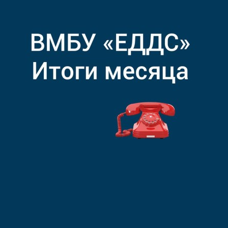
з
ия, постановления
Кадровая политика
ертиза НПА
Контактная информация
ельности органов
Списки граждан, состоящих на
амоуправления
учете в качестве нуждающихся 
улучшении жилищных условий п
г. Владикавказ
анные
Общественное обсуждение
документов стратегического
планирования
 о результатах
Порядок обжалования решений 
действий органов местного
самоуправления