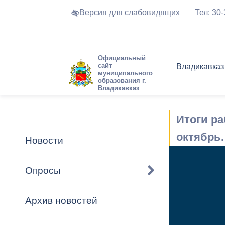
Версия для слабовидящих
Тел: 30
Официальный
сайт
Владикавказ
муниципального
образования г.
Владикавказ
Общие свед
Структура
Интернет-п
Председате
Структура
Новости
Реестры ма
Итоги р
Устав город
Торги и Кон
расписание
Обратная с
Комиссии
Новостная 
Актуально
октябрь.
Новости
Города-поб
Программа
Противодей
Достоприме
Опросы
Владикавка
Формы обра
График при
принимаемы
Архив новостей
Презентаци
рассмотрен
городского 