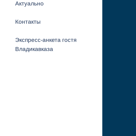
Владикавка
Актуально
Распоряжен
Контакты
ОРВ и эксп
Оценка деят
Экспресс-анкета гостя
местного с
Владикавказа
Открытые д
Информация
проверок