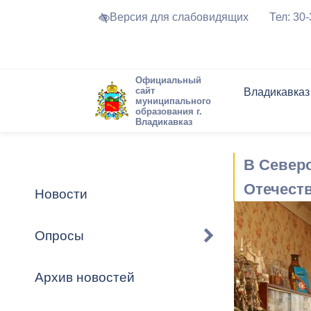
Версия для слабовидящих
Тел: 30
Официальный
сайт
Владикавказ
муниципального
образования г.
Владикавказ
Общие свед
Структура
Интернет-п
Председате
Структура
Новости
Реестры ма
В Север
Устав город
Торги и Кон
расписание
Обратная с
Комиссии
Новостная 
Актуально
Отечест
Новости
Города-поб
Программа
Противодей
Достоприме
Опросы
Владикавка
Формы обра
График при
принимаемы
Архив новостей
Презентаци
рассмотрен
городского 