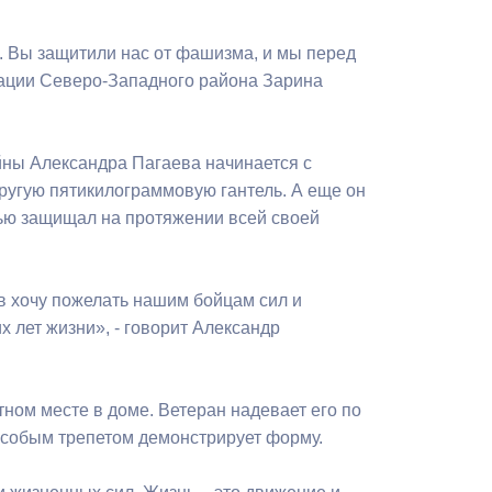
Бесплатная юридическая помощь
м. Вы защитили нас от фашизма, и мы перед
рации Северо-Западного района Зарина
йны Александра Пагаева начинается с
другую пятикилограммовую гантель. А еще он
тью защищал на протяжении всей своей
ов хочу пожелать нашим бойцам сил и
х лет жизни», - говорит Александр
ном месте в доме. Ветеран надевает его по
с особым трепетом демонстрирует форму.