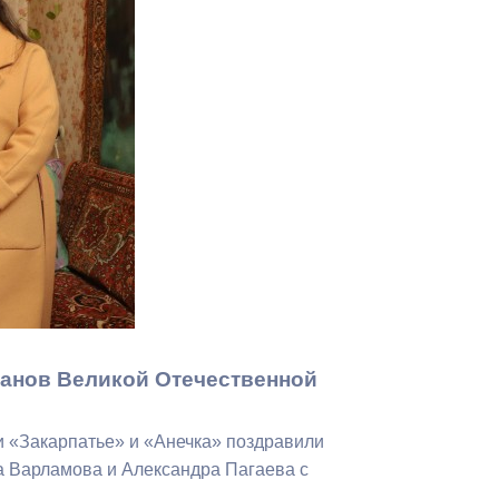
Противодействие коррупции
Градостроительная деятельность
Формирование комфортной
в
городской среды
о
Бюджет для граждан
Пространственные сведения
Гражданская оборона в
чрезвычайных ситуациях
ранов Великой Отечественной
Незаконное строительство
и
Информация финансового
 «Закарпатье» и «Анечка» поздравили
органа
а Варламова и Александра Пагаева с