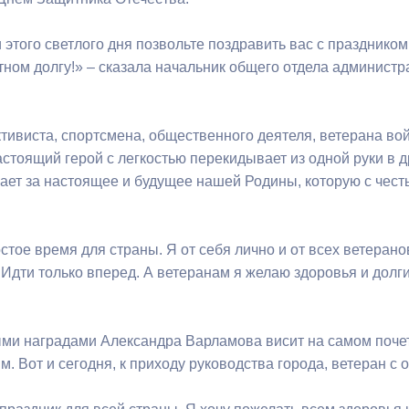
 этого светлого дня позвольте поздравить вас с празднико
ный контроль
Выборы 2026
тном долгу!» – сказала начальник общего отдела админист
ктивиста, спортсмена, общественного деятеля, ветерана во
астоящий герой с легкостью перекидывает из одной руки в 
ает за настоящее и будущее нашей Родины, которую с чес
стое время для страны. Я от себя лично и от всех ветеран
 Идти только вперед. А ветеранам я желаю здоровья и долги
ыми наградами Александра Варламова висит на самом почет
м. Вот и сегодня, к приходу руководства города, ветеран 