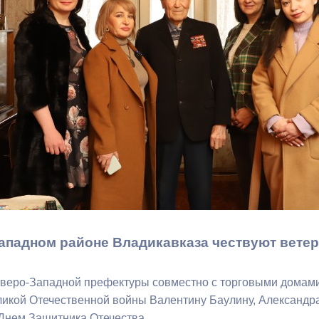
з
ия, постановления
Кадровая политика
ертиза НПА
Контактная информация
ельности органов
Списки граждан, состоящих на
амоуправления
учете в качестве нуждающихся 
улучшении жилищных условий п
г. Владикавказ
анные
Общественное обсуждение
документов стратегического
планирования
ападном районе Владикавказа чествуют вете
 о результатах
Порядок обжалования решений 
веро-Западной префектуры совместно с торговыми домами
действий органов местного
ликой Отечественной войны Валентину Баулину, Александр
самоуправления
Днем Защитника Отечества.