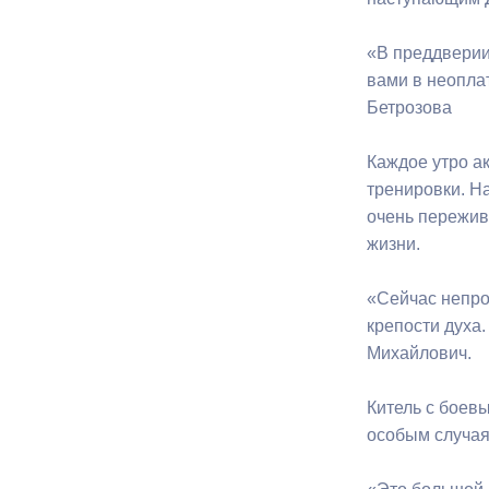
«В преддверии
Муниципаль
вами в неопла
Бетрозова
Каждое утро а
тренировки. Н
очень пережив
жизни.
«Сейчас непро
крепости духа.
Михайлович.
Китель с боев
особым случая