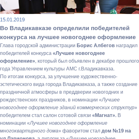
15.01.2019
Во Владикавказе определили победителей
конкурса на лучшее новогоднее оформление
Глава городской администрации
Борис Албегов
наградил
победителей конкурса
«Лучшее новогоднее
оформление»
, который был объявлен в декабре прошлого
года Управлением культуры АМС г.Владикавказа.
По итогам конкурса, за улучшение художественно-
эстетического вида города Владикавказа, а также создание
праздничной атмосферы в преддверии новогодних и
рождественских праздников, в номинации «
Лучшее
новогоднее оформление зданий коммерческих структур
»
победителем стал салон сотовой связи
«Магнат».
В
номинации «
Лучшее новогоднее оформление
многоквартирного дома
» фаворитом стал
дом №19 на
ул.Ларионова
, а диплом за «
Лучшее новогоднее