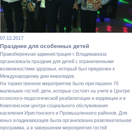
07.12.2017
Праздник для особенных детей
Правобережная администрация г. Владикавказа
организовала праздник для детей с ограниченными
возможностями здоровья, который был приурочен к
Международному дню инвалидов.
На торжественное мероприятие было приглашено 70
маленьких гостей: дети, которые состоят на учете в Центре
психолого-педагогической реабилитации и коррекции и в
Комплексном центре социального обслуживания
населения Иристонского и Промышленного районов. Для
юных владикавказцев была организована развлекательная
программа, а в завершении мероприятия гостей