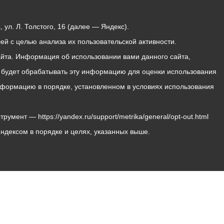
ул. Л. Толстого, 16 (далее — Яндекс).
й с целью анализа их пользовательской активности.
йта. Информация об использовании вами данного сайта,
с будет обрабатывать эту информацию для оценки использования
 информацию в порядке, установленном в условиях использования
мент — https://yandex.ru/support/metrika/general/opt-out.html
Яндексом в порядке и целях, указанных выше.
Владикавказ, пл. Штыба, №2
Тел:
+7 (8672) 55-00-34