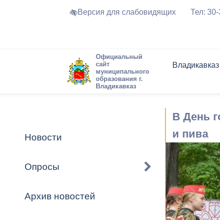
Версия для слабовидящих
Тел: 30
Официальный
сайт
Владикавказ
муниципального
образования г.
Владикавказ
Общие свед
Структура
Интернет-п
Председате
Структура
Новости
Реестры ма
В День г
Устав город
Торги и Кон
расписание
Обратная с
Комиссии
Новостная 
Актуально
и пива
Новости
Города-поб
Программа
Противодей
Достоприме
Опросы
Владикавка
Формы обра
График при
принимаемы
Архив новостей
Презентаци
рассмотрен
городского 