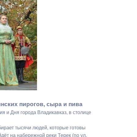
Противодействие коррупции
Градостроительная деятельность
Формирование комфортной
в
городской среды
о
Бюджет для граждан
Пространственные сведения
Гражданская оборона в
чрезвычайных ситуациях
нских пирогов, сыра и пива
Незаконное строительство
я и Дня города Владикавказ, в столице
и
Информация финансового
органа
бирает тысячи людей, которые готовы
ёт на набережной реки Терек (по ул.