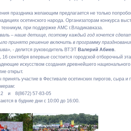
ения праздника желающим предлагается не только попробова
ный контроль
Выборы 2026
традициях осетинского народа. Организаторам конкурса выс
 техникум, при поддержке АМС г.Владикавказа.
аль – наше детище, поэтому каждый год хочется сделат
было принято решение
включить в программу празднован
ива»,
- делится руководитель ВТЭТ
Валерий Абиев
.
, 16 сентября впервые состоится городской отборочный эта
деющие искусством создания древнейшего национального 
тие открыт.
ы принять участие в Фестивале осетинских пирогов, сыра и 
мерам:
-12 и 8(8672) 57-83-05
ются в будние дни с 10:00 до 16:00.