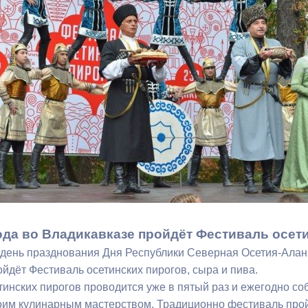
з
ия, постановления
Кадровая политика
ертиза НПА
Контактная информация
ельности органов
Списки граждан, состоящих на
амоуправления
учете в качестве нуждающихся 
улучшении жилищных условий п
г. Владикавказ
анные
Общественное обсуждение
документов стратегического
планирования
ода во Владикавказе пройдёт Фестиваль осети
в день празднования Дня Республики Северная Осетия-Алани
 о результатах
Порядок обжалования решений 
йдёт Фестиваль осетинских пирогов, сыра и пива.
действий органов местного
тинских пирогов проводится уже в пятый раз и ежегодно со
самоуправления
оим кулинарным мастерством. Традиционно фестиваль пройд