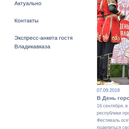
Владикавка
Актуально
Распоряжен
Контакты
ОРВ и эксп
Оценка деят
Экспресс-анкета гостя
местного с
Владикавказа
Открытые д
07.09.2018
В День гор
16 сентября, 
Информация
республики про
проверок
Фестиваль осе
поделиться св