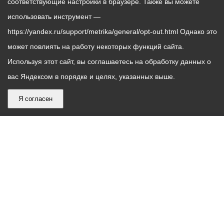
соответствующие настройки в браузере. Также вы можете
использовать инструмент —
https://yandex.ru/support/metrika/general/opt-out.html Однако это
может повлиять на работу некоторых функций сайта.
Используя этот сайт, вы соглашаетесь на обработку данных о
вас Яндексом в порядке и целях, указанных выше.
Я согласен
График
С понедельника по пятницу – с 9.00 до 18.00
работы
Телефон контакт-центра АМС г. Владикавказ
30-30-30