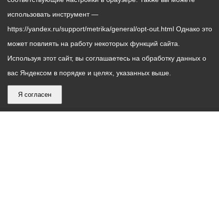
использовать инструмент —
https://yandex.ru/support/metrika/general/opt-out.html Однако это
может повлиять на работу некоторых функций сайта.
Используя этот сайт, вы соглашаетесь на обработку данных о
вас Яндексом в порядке и целях, указанных выше.
Я согласен
График
С понедельника по пятницу – с 9.00 до 18.00
работы
Телефон контакт-центра АМС г. Владикавказ
30-30-30
администрации
звонки принимаются с 9:00 до 18:00