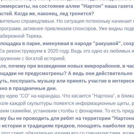
оммерсанты, на состояние аллеи "Нартон" наша газет
стей. Когда же, наконец, лед тронется?
твительно справедливые. Но ситуация потихоньку начинает 
рограмм, активнее привлекаем спонсоров. Уже видны подви
набережной Терека.
площадка в парке, именуемая в народе "ракушкой", сох
 Ее реконструируем в 2020 году. Ведь это одно из любимых
оружение с богатой историей.
ьте, почему при возведении новых микрорайонов, в час
щадки не предусмотрены? А ведь они действительно н
уть, послушать музыку или принять участие в интерес
нно в праздничные дни.
еру идею "СО" на карандаш. Что касается "Нартона", в бли
озле каждой скульптуры появятся информационные щиты, 
вим скамейки, установим столбы с фонарями. То есть прида
ему бы не проводить для ребят на территории "Нартона
истории и традициям предков, поощрять наиболее э
 этот совет, обязательно изучим его со специалистами, во