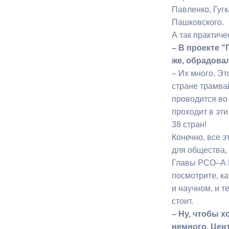
Павленко, Гуг
Пашковского.
А так практиче
– В проекте 
же, обрадова
– Их много. Э
стране трамва
проводится во
проходит в эт
38 стран!
Конечно, все э
для общества,
Главы РСО–А В
посмотрите, к
и научном, и 
стоит.
– Ну, чтобы х
немного. Цен