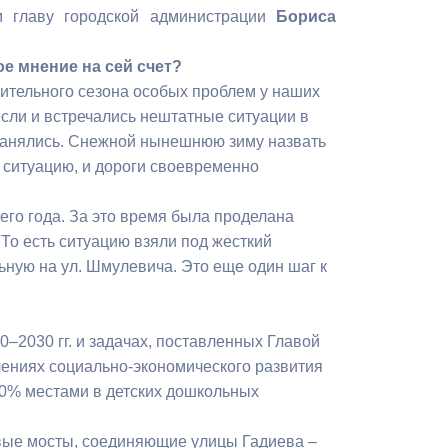
Бесплатная юридическая помощь
м главу городской администрации
Бориса
ое мнение на сей счет?
пительного сезона особых проблем у наших
если и встречались нештатные ситуации в
транялись. Снежной нынешнюю зиму назвать
а ситуацию, и дороги своевременно
шего года. За это время была проделана
 То есть ситуацию взяли под жесткий
льную на ул. Шмулевича. Это еще один шаг к
0–2030 гг. и задачах, поставленных Главой
ениях социально-экономического развития
00% местами в детских дошкольных
вые мосты, соединяющие улицы Гадиева –