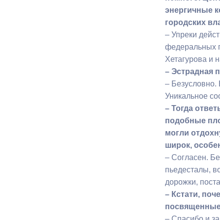
энергичные к
городских вла
– Упреки дейс
федеральных п
Хетагурова и 
– Эстрадная 
– Безусловно.
Уникальное со
– Тогда ответ
подобные пло
могли отдохн
широк, особе
– Согласен. Б
пьедесталы, в
дорожки, поста
– Кстати, поч
посвященные 
– Спасибо и за