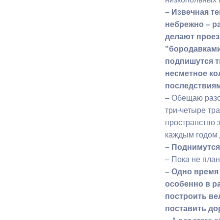
– Извечная те
небрежно – р
делают проез
"бородавками
подпишутся т
несметное ко
последствиям
– Обещаю разоб
три-четыре тра
пространство 
каждым годом 
– Поднимутся
– Пока не пла
– Одно время
особенно в р
построить ве
поставить д