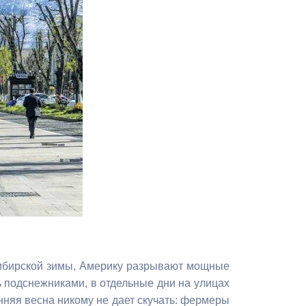
Противодействие коррупции
Градостроительная деятельность
Формирование комфортной
в
городской среды
о
Бюджет для граждан
Пространственные сведения
Гражданская оборона в
чрезвычайных ситуациях
Незаконное строительство
сибирской зимы, Америку разрывают мощные
и
Информация финансового
 подснежниками, в отдельные дни на улицах
органа
нняя весна никому не дает скучать: фермеры