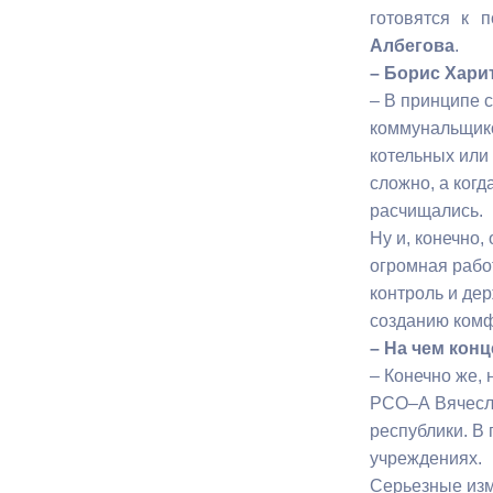
готовятся к 
Албегова
.
Муниципаль
– Борис Харит
– В принципе 
коммунальщико
котельных или
сложно, а ког
расчищались.
Ну и, конечно,
огромная работ
контроль и дер
созданию комф
– На чем кон
– Конечно же, 
РСО–А Вячесла
республики. В
учреждениях.
Серьезные изм