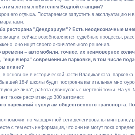
ть этим летом любителям Водной станции?
хорошего отдыха. Постараемся запустить в эксплуатацию и в
амаранами.
ьба ресторана "Дендрариум"? Есть неоднозначные мнен
ормации, сейчас возобновляются судебные процессы, расс
ожено, оно ищет своего окончательного решения.
 времени – автомобили, точнее, их неимоверное количе
, "еще вчера" современные парковки, в том числе подз
том плане?
, в основном в исторической части Владикавказа, парковка
е бывшей 18-й школы будет построена капитальная многоур
твующие лица", работа сдвинулась с мертвой точки. На ул.
ект также рассчитан до 300 автомест.
ого нареканий к услугам общественного транспорта. П
 полномочия по маршрутной сети делегированы минтрансу р
есте с тем есть информация, что они не могут пока опред
автобусов, работающих на газомоторном топливе. Будет зд