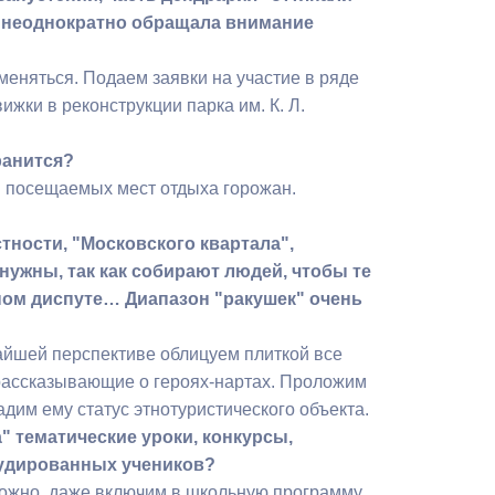
а неоднократно обращала внимание
меняться. Подаем заявки на участие в ряде
жки в реконструкции парка им. К. Л.
ранится?
 и посещаемых мест отдыха горожан.
тности, "Московского квартала",
ужны, так как собирают людей, чтобы те
ном диспуте… Диапазон "ракушек" очень
жайшей перспективе облицуем плиткой все
рассказывающие о героях-нартах. Проложим
дим ему статус этнотуристического объекта.
" тематические уроки, конкурсы,
рудированных учеников?
зможно, даже включим в школьную программу.