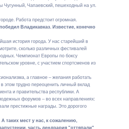
ты Чугунный, Чапаевский, пешеходный на ул.
 городе. Работа предстоит огромная.
победил Владикавказ. Известие, конечно
йшая история города. У нас старейший в
смотрите, сколько различных фестивалей
родных. Чемпионат Европы по боксу
ельском уровне, с участием спортсменов из
сионализма, а главное – желания работать
 в этом трудно переоценить личный вклад
нта и правительства республики. А
олодежных форумов – во всех направлениях:
ывали престижные награды. Это дорогого
А таких мест у нас, к сожалению,
запустении, часть дендрария "оттяпали"