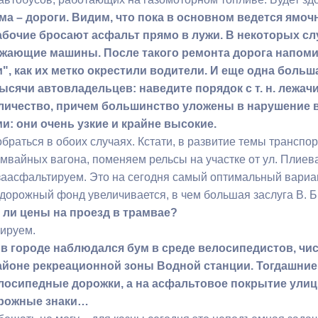
ма – дороги. Видим, что пока в основном ведется ямоч
абочие бросают асфальт прямо в лужи. В некоторых сл
жающие машины. После такого ремонта дорога напоми
", как их метко окрестили водители. И еще одна больш
ысячи автовладельцев: наведите порядок с т. н. лежач
личество, причем большинство уложены в нарушение 
и: они очень узкие и крайне высокие.
раться в обоих случаях. Кстати, в развитие темы транспор
мвайных вагона, поменяем рельсы на участке от ул. Плиева
заасфальтируем. Это на сегодня самый оптимальный вариан
дорожный фонд увеличивается, в чем большая заслуга В. Б
 ли цены на проезд в трамвае?
нируем.
 в городе наблюдался бум в среде велосипедистов, чи
айоне рекреационной зоны Водной станции. Тогдашние
лосипедные дорожки, а на асфальтовое покрытие улиц
орожные знаки…