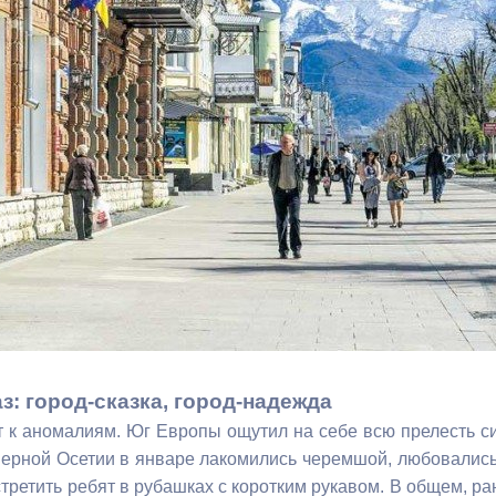
з
ия, постановления
Кадровая политика
ертиза НПА
Контактная информация
ельности органов
Списки граждан, состоящих на
амоуправления
учете в качестве нуждающихся 
улучшении жилищных условий п
г. Владикавказ
анные
Общественное обсуждение
документов стратегического
планирования
з: город-сказка, город-надежда
 к аномалиям. Юг Европы ощутил на себе всю прелесть 
 о результатах
Порядок обжалования решений 
верной Осетии в январе лакомились черемшой, любовались
действий органов местного
третить ребят в рубашках с коротким рукавом. В общем, ра
самоуправления