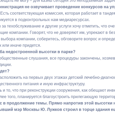
обещать не могу – для казны сегодня это неподъемная зада
инистрация не озвучивает проведение конкурсов на у
. Есть соответствующая комиссия, которая работает в танд
икуется в подконтрольных нам медиаресурсах.
ы за техобслуживание и другие услуги хочу отметить, что о
щие компании. Говорят, что не доверяют им, упрекают в бе
 выбора компании, соберитесь, обговорите вопрос и определ
к или иначе придется.
ьба недостроенной высотки в парке?
общественные слушания, все процедуры закончены, хозяева
диции.
удет?
асположить на первых двух этажах детский лечебно-диагнос
ественного питания и иную инфраструктуру.
 и то, что при реконструкции сооружения, как обещают инв
олее того, планируется благоустроить прилегающую террито
ос в продолжение темы. Прямо напротив этой высотки 
ывший мэр Москвы Ю. Лужков строил в торце здания ещ