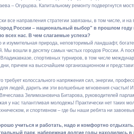
каева – Огурцова. Капитальному ремонту подвергнутся мос
ски все направления стратегии завязаны, в том числе, и на
"Город России – национальный выбор" в прошлом году 
ло всех нас. В чем слагаемые успеха?
то и изумительная природа, неповторимый ландшафт, богате
й. Мы вошли в десятку самых чистых городов России. А по
 Владикавказе, спортивных турниров, в том числе междуна
и дни, причем на высочайшем организационном и представит
то требует колоссального напряжения сил, энергии, профес
 для людей, дарить им эти волшебные мгновения счастья! И
ячеслава Зелимхановича Битарова, руководителей парламе
акая у нас талантливая молодежь! Практически нет таких м
техническом, и спортивном – где бы наши ребята ни завоев
орошо учиться и работать, надо и комфортно отдыхать. 
тральный парк, набережная долгие годы находились в 