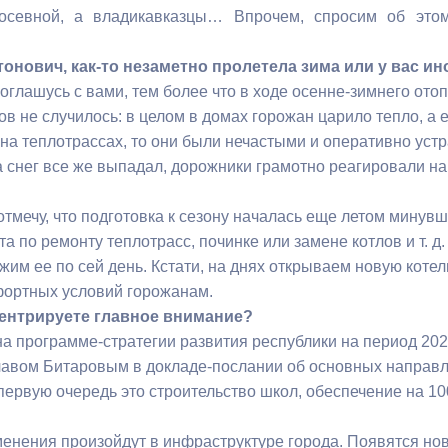
посевной, а владикавказцы… Впрочем, спросим об это
ный контроль
Выборы 2026
онович, как-то незаметно пролетела зима или у вас ин
соглашусь с вами, тем более что в ходе осенне-зимнего ото
в не случилось: в целом в домах горожан царило тепло, а 
 на теплотрассах, то они были нечастыми и оперативно ус
да снег все же выпадал, дорожники грамотно реагировали н
 отмечу, что подготовка к сезону началась еще летом минув
а по ремонту теплотрасс, починке или замене котлов и т. д.
жим ее по сей день. Кстати, на днях открываем новую коте
ортных условий горожанам.
центрируете главное внимание?
на программе-стратегии развития республики на период 202
вом Битаровым в докладе-послании об основных направл
 первую очередь это строительство школ, обеспечение на 1
енения произойдут в инфраструктуре города. Появятся но