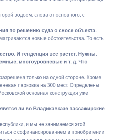
торой водоем, слева от основного, с
ия по решению суда о сносе объекта.
матриваются новые обстоятельства. То есть
ство. И тенденция все растет. Нужны,
емные, многоуровневые и т. д. Что
 разрешена только на одной стороне. Кроме
овневая парковка на 300 мест. Определены
 Московской основная конструкция уже
оявятся ли во Владикавказе пассажирские
еспублики, и мы не занимаемся этой
елиться с софинансированием в приобретении
орово, если вопрос решится положительно.