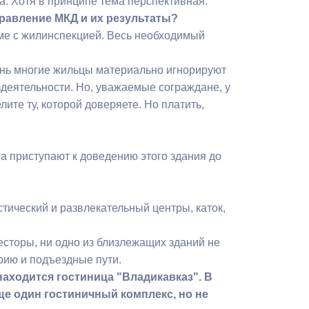
ча. Хотя в принципе тема перспективная.
правление МКД и их результаты?
еме с жилинспекцией. Весь необходимый
чень многие жильцы материально игнорируют
здеятельности. Но, уважаемые сограждане, у
ите ту, которой доверяете. Но платить,
 приступают к доведению этого здания до
тический и развлекательный центры, каток,
есторы, ни одно из близлежащих зданий не
рию и подъездные пути.
находится гостиница "Владикавказ". В
е один гостиничный комплекс, но не