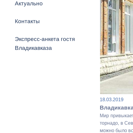
Владикавка
Актуально
Распоряжен
Контакты
ОРВ и эксп
Оценка деят
Экспресс-анкета гостя
местного с
Владикавказа
Открытые д
18.03.2019
Владикавка
Мир привыкает
Информация
торнадо, в Се
проверок
можно было вс