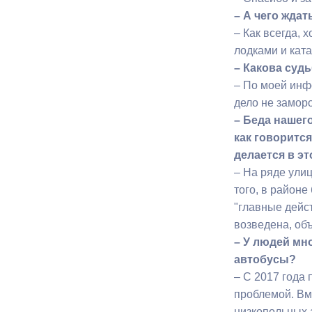
– А чего жда
– Как всегда, 
лодками и кат
– Какова суд
– По моей инф
дело не замор
– Беда нашего
как говорится
делается в э
– На ряде улиц
того, в район
"главные дейс
возведена, объ
– У людей мн
автобусы?
– С 2017 года
проблемой. Вм
низкопольных 