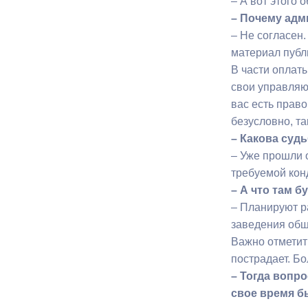
– А вот этого 
– Почему адм
– Не согласен
материал публ
В части оплат
свои управляю
вас есть право
безусловно, та
– Какова суд
– Уже прошли 
требуемой кон
– А что там б
– Планируют р
заведения общ
Важно отметить
пострадает. Б
– Тогда вопр
свое время б