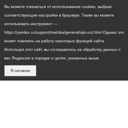
Вы можете отказаться от использования cookies, выбрав
соответствующие настройки в браузере. Также вы можете
использовать инструмент —
https://yandex.ru/support/metrika/general/opt-out.html Однако это
может повлиять на работу некоторых функций сайта.
Используя этот сайт, вы соглашаетесь на обработку данных о
вас Яндексом в порядке и целях, указанных выше.
Я согласен
График
С понедельника по пятницу – с 9.00 до 18.00