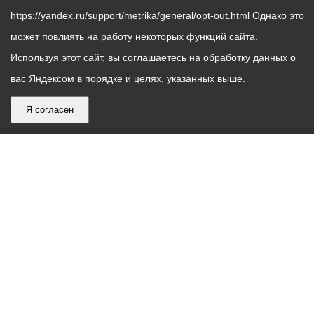
https://yandex.ru/support/metrika/general/opt-out.html Однако это
может повлиять на работу некоторых функций сайта.
Используя этот сайт, вы соглашаетесь на обработку данных о
вас Яндексом в порядке и целях, указанных выше.
Я согласен
График
С понедельника по пятницу – с 9.00 до 18.00
работы
Телефон контакт-центра АМС г. Владикавказ
30-30-30
администрации
звонки принимаются с 9:00 до 18:00
местного
Круглосуточный телефон Единой дежурной