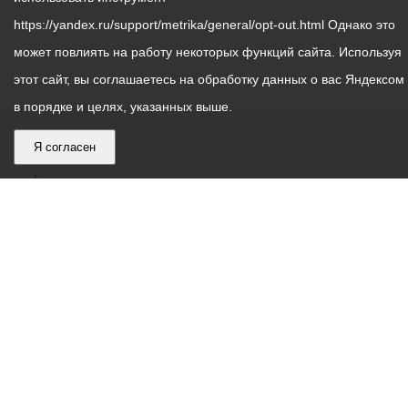
https://yandex.ru/support/metrika/general/opt-out.html Однако это
может повлиять на работу некоторых функций сайта. Используя
этот сайт, вы соглашаетесь на обработку данных о вас Яндексом
в порядке и целях, указанных выше.
Я согласен
График
С понедельника по пятницу – с 9.00 до 18.00
работы
Телефон контакт-центра АМС г. Владикавказ
30-30-30
администрации
звонки принимаются с 9:00 до 18:00
местного
Круглосуточный телефон Единой дежурной
самоуправления
диспетчерской службы
53-19-19
города
Электронная почта:
ams@vladikavkaz.alania.gov.ru