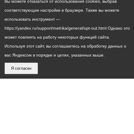
Вы можете отказаться от использования cookies, выбрав
соответствующие настройки в браузере. Также вы можете
использовать инструмент —
https://yandex.ru/support/metrika/general/opt-out.html Однако это
может повлиять на работу некоторых функций сайта.
Используя этот сайт, вы соглашаетесь на обработку данных о
вас Яндексом в порядке и целях, указанных выше.
Я согласен
График
С понедельника по пятницу – с 9.00 до 18.00