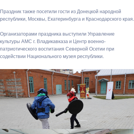
Праздник также посетили гости из Донецкой народной
республики, Москвы, Екатеринбурга и Краснодарского края.
Организаторами праздника выступили Управление
культуры АМС г. Владикавказа и Центр военно-
патриотического воспитания Северной Осетии при
содействии Национального музея республики.