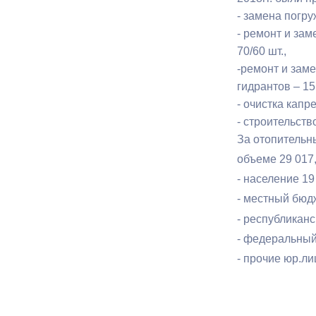
- замена погру
- ремонт и за
Муниципаль
70/60 шт.,
-ремонт и зам
гидрантов – 1
- очистка кап
- строительств
За отопительн
объеме 29 017,
- население 19
- местный бюдж
- республиканс
- федеральный 
- прочие юр.ли