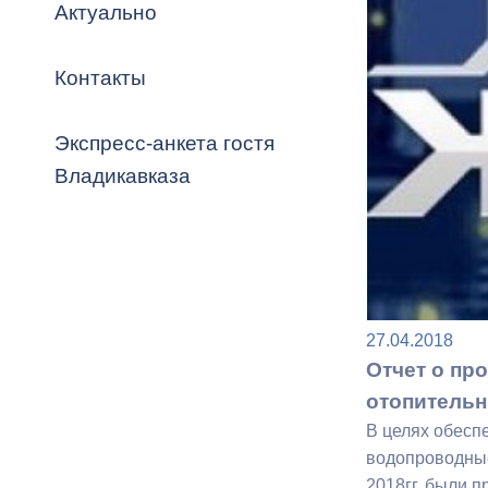
Владикавка
Актуально
Распоряжен
Контакты
ОРВ и эксп
Оценка деят
Экспресс-анкета гостя
местного с
Владикавказа
Открытые д
27.04.2018
Отчет о пр
отопитель
Информация
В целях обесп
проверок
водопроводные
2018гг. были 