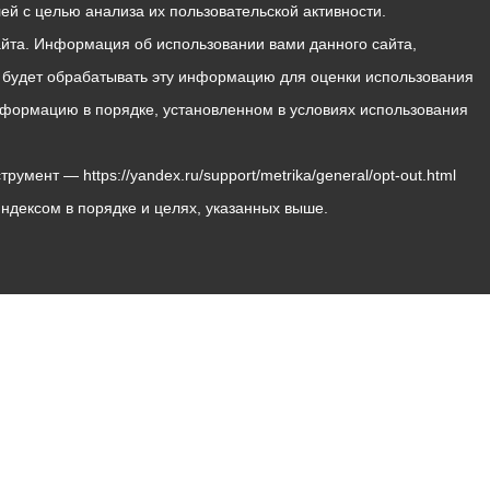
й с целью анализа их пользовательской активности.
йта. Информация об использовании вами данного сайта,
с будет обрабатывать эту информацию для оценки использования
 информацию в порядке, установленном в условиях использования
мент — https://yandex.ru/support/metrika/general/opt-out.html
Яндексом в порядке и целях, указанных выше.
Владикавказ, пл. Штыба, №2
Тел:
+7 (8672) 55-00-34
Главный редактор: Биазарти Д. К.
Свидетельство о регистрации СМИ ЭЛ № ФС 77 –