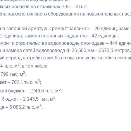
жных насосов на скважинах ВЗС – 21шт.,
мена насосно-силового оборудования на повысительных насо
ный контроль
Выборы 2026
ена запорной арматуры: ремонт задвижек – 20 единиц, зам
51 единица, замена пожарных гидрантов – 42 единицы;
ремонт и строительство водопроводных колодцев – 444 един
о и замена сетей водопровода d- 25-500 мм – 3675,5 метров.
ый период потребителям было оказано услуг по обеспечению
3
4 тыс. м
, в том числе;
3
 799 тыс. м
;
3
ет – 762,1 тыс. м
;
3
кий бюджет – 1246,6 тыс. м
;
3
бюджет – 2 143,5 тыс. м
;
3
ца – 5 086,2 тыс. м
.