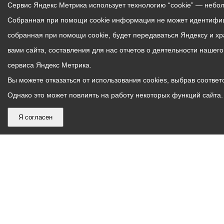
Сервис Яндекс Метрика использует технологию “cookie” — небо
Собранная при помощи cookie информация не может идентифици
собранная при помощи cookie, будет передаваться Яндексу и х
вами сайта, составления для нас отчетов о деятельности нашег
сервиса Яндекс Метрика.
Вы можете отказаться от использования cookies, выбрав соответс
Однако это может повлиять на работу некоторых функций сайта. 
Я согласен
График
С понедельника по пятницу – с 9.00 до 18.00