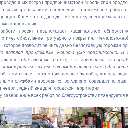
проведенных встреч предприниматели внесли свои предло
ательным требованием проведения строительных работ я
ный контроль
Выборы 2026
цепции. Кроме этого, для достижения лучшего результата
ьную организацию.
аботу проект предполагает кардинальное обновлени
 стиле, обновление тротуарного покрытия. Немаловажно
и, которое позволит решить давно беспокоящую горожан п
но являлся проблемным. Работа уже организована. В
 увидят обновленный район, как говорится в народ
и комфортным, как для автомобилистов, так и для пеше
об этом говорят и многочисленные жалобы, поступающие
арными службами проводится регулярно, совершенно раз
т неприглядный вид для городской территории.
у, завершение всех работ по благоустройству планируется 