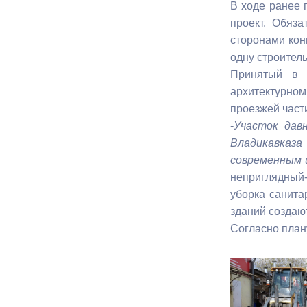
В ходе ранее 
проект. Обяз
Муниципаль
сторонами кон
одну строител
Принятый в р
архитектурном
проезжей част
-
Участок дав
Владикавказа
современным 
неприглядный-
уборка санит
зданий создаю
Согласно план