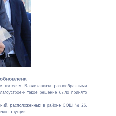
Противодействие коррупции
Градостроительная деятельность
Формирование комфортной
в
городской среды
о
Бюджет для граждан
Пространственные сведения
Гражданская оборона в
чрезвычайных ситуациях
 обновлена
ем жителям Владикавказа разнообразными
Незаконное строительство
лагоустроен- такое решение было принято
и
Информация финансового
щений, расположенных в районе СОШ № 26,
органа
еконструкции.