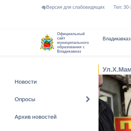
Версия для слабовидящих
Тел: 30
Официальный
сайт
Владикавказ
муниципального
образования г.
Владикавказ
Общие свед
Структура
Интернет-п
Председате
Структура
Новости
Реестры ма
Ул.Х.Мам
Устав город
Торги и Кон
расписание
Обратная с
Комиссии
Новостная 
Актуально
Новости
Города-поб
Программа
Противодей
Достоприме
Опросы
Владикавка
Формы обра
График при
принимаемы
Архив новостей
Презентаци
рассмотрен
городского 