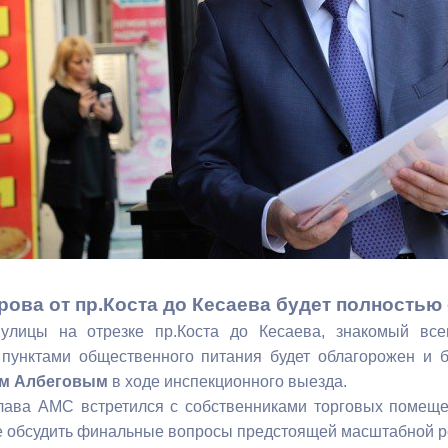
з
ия, постановления
Кадровая политика
ертиза НПА
Контактная информация
ельности органов
Списки граждан, состоящих на
амоуправления
учете в качестве нуждающихся 
улучшении жилищных условий п
г. Владикавказ
анные
Общественное обсуждение
документов стратегического
рова от пр.Коста до Кесаева будет полностью
планирования
 улицы на отрезке пр.Коста до Кесаева, знакомый вс
пунктами общественного питания будет облагорожен и б
м Албеговым
в ходе инспекционного выезда.
 о результатах
Порядок обжалования решений 
глава АМС встретился с собственниками торговых поме
действий органов местного
е обсудить финальные вопросы предстоящей масштабной р
самоуправления