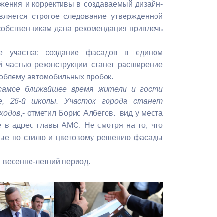
жения и коррективы в создаваемый дизайн-
Бесплатная юридическая помощь
вляется строгое следование утвержденной
 собственникам дана рекомендация привлечь
е участка: создание фасадов в едином
й частью реконструкции станет расширение
роблему автомобильных пробок.
 самое ближайшее время жители и гости
е, 26-й школы. Участок города станет
ходов
,- отметил Борис Албегов. вид у места
 в адрес главы АМС. Не смотря на то, что
ные по стилю и цветовому решению фасады
в весенне-летний период.