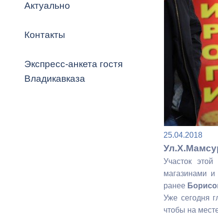
Владикавка
Актуально
Распоряжен
Контакты
ОРВ и эксп
Оценка деят
Экспресс-анкета гостя
местного с
Владикавказа
Открытые д
25.04.2018
Ул.Х.Мамсу
Участок этой
магазинами и 
ранее
Борисо
Информация
Уже сегодня 
проверок
чтобы на мест