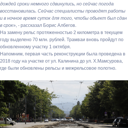
дождей сроки немного сдвинулись, но сейчас погода
восстановилась. Сейчас специалисты проводят работы
и в ночное время суток для того, чтобы объект был сдан
в срок
», - рассказал Борис Албегов.
На замену рельс протяженностью 2 километра в текущем
году выделено 70 млн. рублей. Трамваи вновь пройдут по
обновленному участку 1 октября.
Напомним, первая часть реконструкции была проведена в
2018 году на участке от ул. Калинина до ул. Х.Мамсурова,
где были обновлены рельсы и межрельсовое полотно.