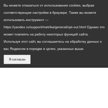
Вы можете отказаться от использования cookies, выбрав
соответствующие настройки в браузере. Также вы можете
использовать инструмент —
https://yandex.ru/support/metrika/general/opt-out.html Однако это
может повлиять на работу некоторых функций сайта.
Используя этот сайт, вы соглашаетесь на обработку данных о
вас Яндексом в порядке и целях, указанных выше.
Я согласен
График
С понедельника по пятницу – с 9.00 до 18.00