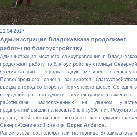
21.04.2017
Администрация Владикавказа продолжает
работы по благоустройству
Администрация местного самоуправления г. Владикавказ
продолжает работу по благоустройству столицы Северной
Осетии-Алании. Порядка двух месяцев префектура
Правобережного района занимается благоустройством
въезда в город со стороны Черменского шоссе. Сегодня в
очередной раз сотрудники администрации совместно с
работниками расположенных на данном участке
предприятий вышли на масштабный субботник. Результаты
проведенной работы проверил лично глава администрации
Северо-Осетинской столицы
Борис Албегов
.
Ранее въезд, расположенный на границе Владикавказа и