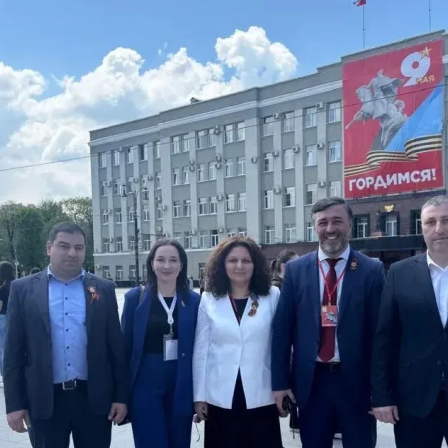
з
ия, постановления
Кадровая политика
ертиза НПА
Контактная информация
ельности органов
Списки граждан, состоящих на
амоуправления
учете в качестве нуждающихся 
улучшении жилищных условий п
г. Владикавказ
анные
Общественное обсуждение
документов стратегического
планирования
 о результатах
Порядок обжалования решений 
действий органов местного
самоуправления