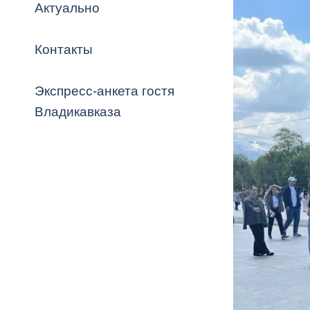
Владикавка
Актуально
Распоряжен
Контакты
ОРВ и эксп
Оценка деят
Экспресс-анкета гостя
местного с
Владикавказа
Открытые д
Информация
проверок