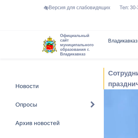
Версия для слабовидящих
Тел: 30
Официальный
сайт
Владикавказ
муниципального
образования г.
Владикавказ
Общие свед
Структура
Интернет-п
Председате
Структура
Новости
Реестры ма
Сотрудн
Устав город
Торги и Кон
расписание
Обратная с
Комиссии
Новостная 
Актуально
праздни
Новости
Города-поб
Программа
Противодей
Достоприме
Опросы
Владикавка
Формы обра
График при
принимаемы
Архив новостей
Презентаци
рассмотрен
городского 