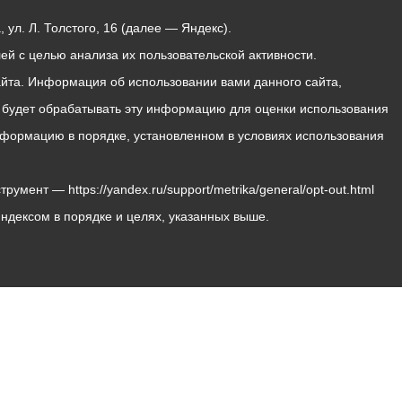
ул. Л. Толстого, 16 (далее — Яндекс).
й с целью анализа их пользовательской активности.
йта. Информация об использовании вами данного сайта,
с будет обрабатывать эту информацию для оценки использования
 информацию в порядке, установленном в условиях использования
мент — https://yandex.ru/support/metrika/general/opt-out.html
Яндексом в порядке и целях, указанных выше.
Владикавказ, пл. Штыба, №2
Тел:
+7 (8672) 55-00-34
Главный редактор: Биазарти Д. К.