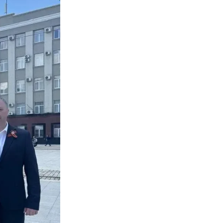
Противодействие коррупции
Градостроительная деятельность
Формирование комфортной
в
городской среды
о
Бюджет для граждан
Пространственные сведения
Гражданская оборона в
чрезвычайных ситуациях
Незаконное строительство
и
Информация финансового
органа