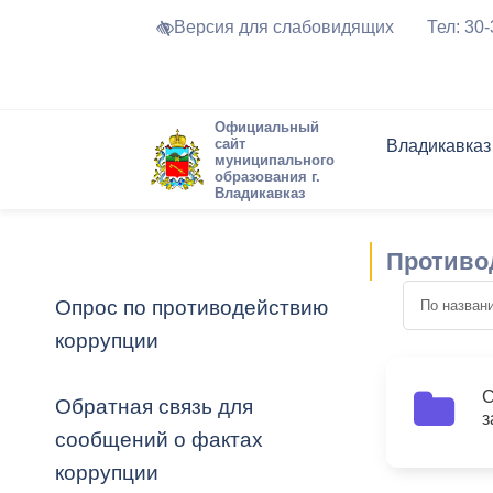
Версия для слабовидящих
Тел: 30
Официальный
сайт
Владикавказ
муниципального
образования г.
Владикавказ
Общие свед
Структура
Интернет-п
Председате
Структура
Новости
Реестры ма
Противо
Устав город
Торги и Кон
расписание
Обратная с
Комиссии
Новостная 
Актуально
Опрос по противодействию
Города-поб
коррупции
Программа
Противодей
Достоприме
Владикавка
Формы обра
График при
С
Обратная связь для
9
з
принимаемы
сообщений о фактах
Презентаци
рассмотрен
коррупции
городского 