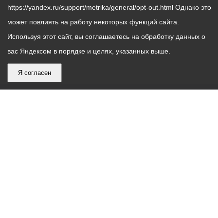
https://yandex.ru/support/metrika/general/opt-out.html Однако это
может повлиять на работу некоторых функций сайта.
Используя этот сайт, вы соглашаетесь на обработку данных о
вас Яндексом в порядке и целях, указанных выше.
Я согласен
График
С понедельника по пятницу – с 9.00 до 18.00
работы
Телефон контакт-центра АМС г. Владикавказ
30-30-30
администрации
звонки принимаются с 9:00 до 18:00
местного
Круглосуточный телефон Единой дежурной