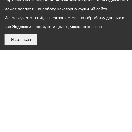
https://yandex.ru/support/metrika/general/opt-out.html Однако это
может повлиять на работу некоторых функций сайта.
Используя этот сайт, вы соглашаетесь на обработку данных о
вас Яндексом в порядке и целях, указанных выше.
Я согласен
График
С понедельника по пятницу – с 9.00 до 18.00
работы
Телефон контакт-центра АМС г. Владикавказ
30-30-30
администрации
звонки принимаются с 9:00 до 18:00
местного
Круглосуточный телефон Единой дежурной
самоуправления
диспетчерской службы
53-19-19