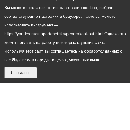
Вы можете отказаться от использования cookies, выбрав
соответствующие настройки в браузере. Также вы можете
использовать инструмент —
https://yandex.ru/support/metrika/general/opt-out.html Однако это
может повлиять на работу некоторых функций сайта.
Используя этот сайт, вы соглашаетесь на обработку данных о
вас Яндексом в порядке и целях, указанных выше.
Я согласен
График
С понедельника по пятницу – с 9.00 до 18.00