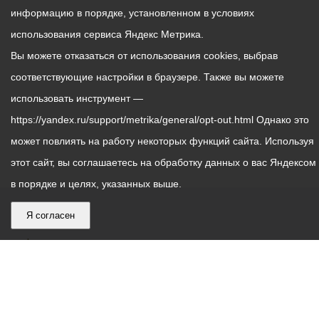
информацию в порядке, установленном в условиях
использования сервиса Яндекс Метрика.
Вы можете отказаться от использования cookies, выбрав
соответствующие настройки в браузере. Также вы можете
использовать инструмент —
https://yandex.ru/support/metrika/general/opt-out.html Однако это
может повлиять на работу некоторых функций сайта. Используя
этот сайт, вы соглашаетесь на обработку данных о вас Яндексом
в порядке и целях, указанных выше.
Я согласен
График
С понедельника по пятницу – с 9.00 до 18.00