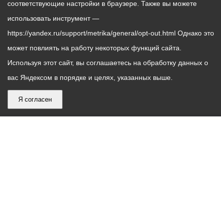
соответствующие настройки в браузере. Также вы можете
использовать инструмент —
https://yandex.ru/support/metrika/general/opt-out.html Однако это
может повлиять на работу некоторых функций сайта.
Используя этот сайт, вы соглашаетесь на обработку данных о
вас Яндексом в порядке и целях, указанных выше.
Я согласен
График
С понедельника по пятницу – с 9.00 до 18.00
работы
Телефон контакт-центра АМС г. Владикавказ
30-30-30