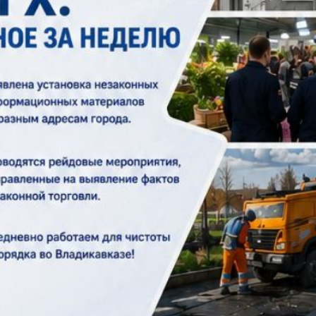
з
ия, постановления
Кадровая политика
ертиза НПА
Контактная информация
ельности органов
Списки граждан, состоящих на
амоуправления
учете в качестве нуждающихся 
улучшении жилищных условий п
г. Владикавказ
анные
Общественное обсуждение
документов стратегического
планирования
 о результатах
Порядок обжалования решений 
действий органов местного
самоуправления