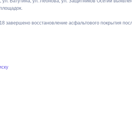
а, ул. Ватутина, ул. Леонова, ул. Защитников Осетии выяв
площадок.
, 18 завершено восстановление асфальтового покрытия пос
иску