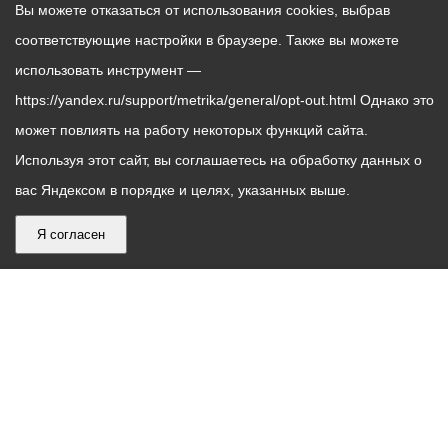
Вы можете отказаться от использования cookies, выбрав
соответствующие настройки в браузере. Также вы можете
использовать инструмент —
https://yandex.ru/support/metrika/general/opt-out.html Однако это
может повлиять на работу некоторых функций сайта.
Используя этот сайт, вы соглашаетесь на обработку данных о
вас Яндексом в порядке и целях, указанных выше.
Я согласен
График
С понедельника по пятницу – с 9.00 до 18.00