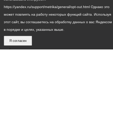
https://yandex.ru/support/metrika/general/opt-out.html Однако это
может повлиять на работу некоторых функций сайта. Используя
этот сайт, вы соглашаетесь на обработку данных о вас Яндексом
в порядке и целях, указанных выше.
Я согласен
График
С понедельника по пятницу – с 9.00 до 18.00
работы
Телефон контакт-центра АМС г. Владикавказ
30-30-30
администрации
звонки принимаются с 9:00 до 18:00
местного
Круглосуточный телефон Единой дежурной
самоуправления
диспетчерской службы
53-19-19
города
Электронная почта:
ams@vladikavkaz.alania.gov.ru