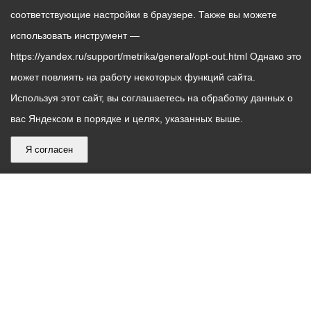
соответствующие настройки в браузере. Также вы можете
использовать инструмент —
https://yandex.ru/support/metrika/general/opt-out.html Однако это
может повлиять на работу некоторых функций сайта.
Используя этот сайт, вы соглашаетесь на обработку данных о
вас Яндексом в порядке и целях, указанных выше.
Я согласен
График
С понедельника по пятницу – с 9.00 до 18.00
работы
Телефон контакт-центра АМС г. Владикавказ
30-30-30