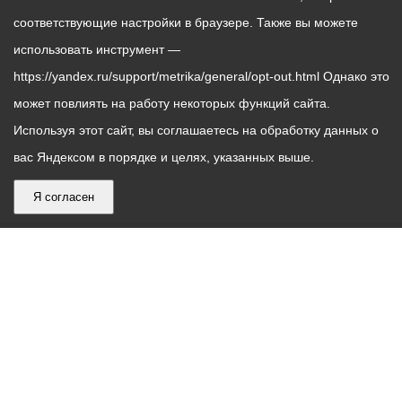
соответствующие настройки в браузере. Также вы можете
использовать инструмент —
https://yandex.ru/support/metrika/general/opt-out.html Однако это
может повлиять на работу некоторых функций сайта.
Используя этот сайт, вы соглашаетесь на обработку данных о
вас Яндексом в порядке и целях, указанных выше.
Я согласен
График
С понедельника по пятницу – с 9.00 до 18.00
работы
Телефон контакт-центра АМС г. Владикавказ
30-30-30