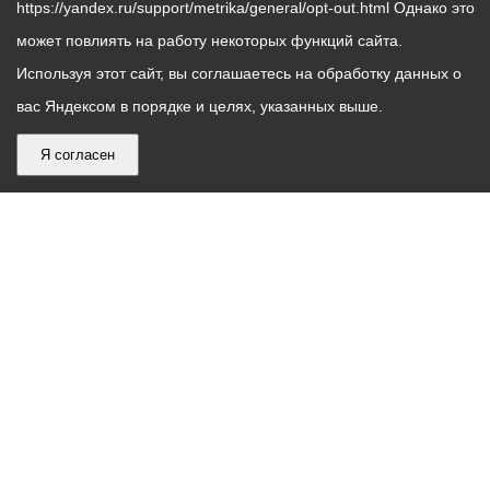
https://yandex.ru/support/metrika/general/opt-out.html Однако это
может повлиять на работу некоторых функций сайта.
Используя этот сайт, вы соглашаетесь на обработку данных о
вас Яндексом в порядке и целях, указанных выше.
Я согласен
График
С понедельника по пятницу – с 9.00 до 18.00
работы
Телефон контакт-центра АМС г. Владикавказ
30-30-30
администрации
звонки принимаются с 9:00 до 18:00
местного
Круглосуточный телефон Единой дежурной