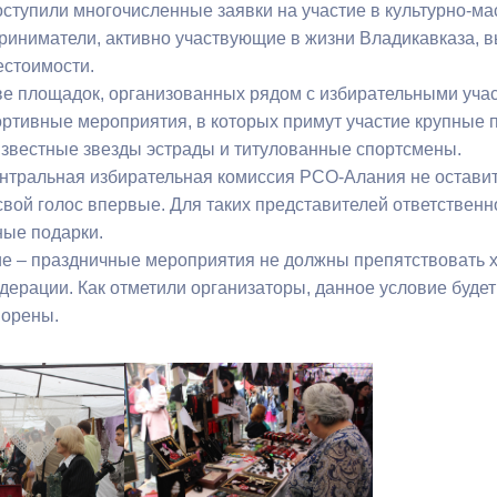
оступили многочисленные заявки на участие в культурно-м
дприниматели, активно участвующие в жизни Владикавказа, 
ный контроль
Выборы 2026
естоимости.
е площадок, организованных рядом с избирательными участ
ортивные мероприятия, в которых примут участие крупные 
известные звезды эстрады и титулованные спортсмены.
ентральная избирательная комиссия РСО-Алания не оставит
 свой голос впервые. Для таких представителей ответстве
ные подарки.
е – праздничные мероприятия не должны препятствовать 
дерации. Как отметили организаторы, данное условие будет
ворены.