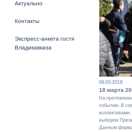
Владикавка
Актуально
Распоряжен
Контакты
ОРВ и эксп
Оценка деят
Экспресс-анкета гостя
местного с
Владикавказа
Открытые д
06.03.2018
18 марта 2
На протяжении
событию. В со
коллективами.
Информация
выборов Прези
проверок
Данным формат