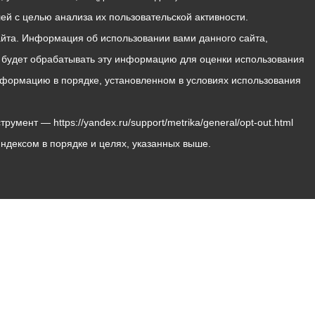
й с целью анализа их пользовательской активности.
йта. Информация об использовании вами данного сайта,
с будет обрабатывать эту информацию для оценки использования
 информацию в порядке, установленном в условиях использования
мент — https://yandex.ru/support/metrika/general/opt-out.html
Яндексом в порядке и целях, указанных выше.
Владикавказ, пл. Штыба, №2
Тел:
+7 (8672) 55-00-34
Главный редактор: Биазарти Д. К.
Свидетельство о регистрации СМИ ЭЛ № ФС 77 –