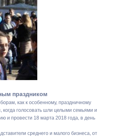
Противодействие коррупции
Градостроительная деятельность
Формирование комфортной
в
городской среды
о
Бюджет для граждан
Пространственные сведения
Гражданская оборона в
чрезвычайных ситуациях
дным праздником
борам, как к особенному, праздничному
Незаконное строительство
, когда голосовать шли целыми семьями и
ю и провести 18 марта 2018 года, в день
и
Информация финансового
органа
ставители среднего и малого бизнеса, от