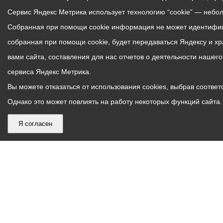
Сервис Яндекс Метрика использует технологию “cookie” — небо
Собранная при помощи cookie информация не может идентифици
собранная при помощи cookie, будет передаваться Яндексу и х
вами сайта, составления для нас отчетов о деятельности нашег
сервиса Яндекс Метрика.
Вы можете отказаться от использования cookies, выбрав соответс
Однако это может повлиять на работу некоторых функций сайта. 
Я согласен
График
С понедельника по пятницу – с 9.00 до 18.00