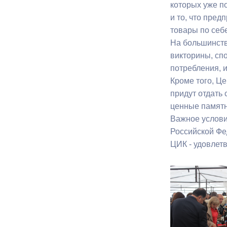
которых уже п
и то, что пре
Муниципаль
товары по себ
На большинств
викторины, сп
потребления, 
Кроме того, Ц
придут отдать
ценные памят
Важное услови
Российской Фе
ЦИК - удовлет