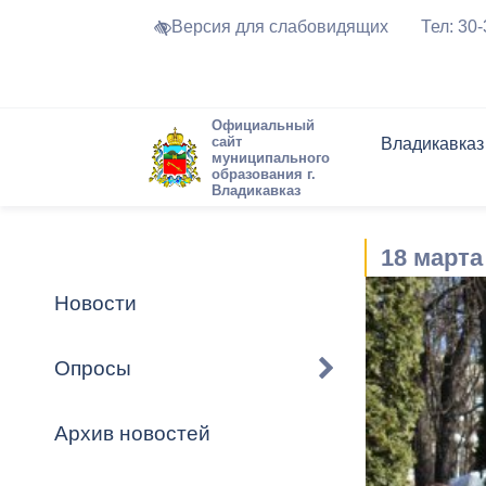
Версия для слабовидящих
Тел: 30
Официальный
сайт
Владикавказ
муниципального
образования г.
Владикавказ
Общие свед
Структура
Интернет-п
Председате
Структура
Новости
Реестры ма
18 марта
Устав город
Торги и Кон
расписание
Обратная с
Комиссии
Новостная 
Актуально
Новости
Города-поб
Программа
Противодей
Достоприме
Опросы
Владикавка
Формы обра
График при
принимаемы
Архив новостей
Презентаци
рассмотрен
городского 