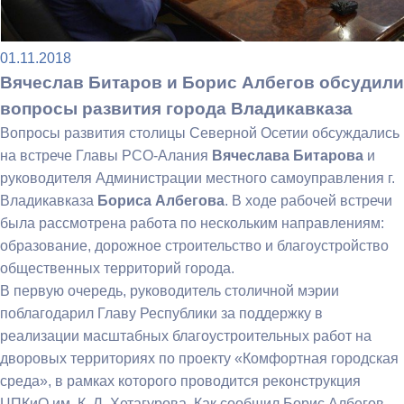
01.11.2018
Вячеслав Битаров и Борис Албегов обсудили
вопросы развития города Владикавказа
Вопросы развития столицы Северной Осетии обсуждались
на встрече Главы РСО-Алания
Вячеслава Битарова
и
руководителя Администрации местного самоуправления г.
Владикавказа
Бориса Албегова
. В ходе рабочей встречи
была рассмотрена работа по нескольким направлениям:
образование, дорожное строительство и благоустройство
общественных территорий города.
В первую очередь, руководитель столичной мэрии
поблагодарил Главу Республики за поддержку в
реализации масштабных благоустроительных работ на
дворовых территориях по проекту «Комфортная городская
среда», в рамках которого проводится реконструкция
ЦПКиО им. К. Л. Хетагурова. Как сообщил Борис Албегов,