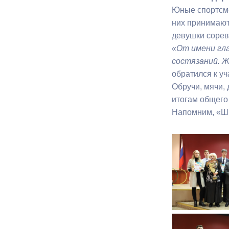
Юные спортсме
них принимают
Муниципаль
девушки соревн
«От имени гла
состязаний. Ж
обратился к у
Обручи, мячи,
итогам общего
Напомним, «Шк