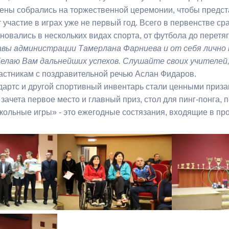
ны собрались на торжественной церемонии, чтобы предста
 участие в играх уже не первый год. Всего в первенстве с
ный контроль
Выборы 2026
овались в нескольких видах спорта, от футбола до перетяг
вы администрации Тамерлана Фарниева и от себя лично 
елаю Вам дальнейших успехов. Слушайте своих учителей
частникам с поздравительной речью Аслан Фидаров.
 дартс и другой спортивный инвентарь стали ценными приз
 зачета первое место и главный приз, стол для пинг-понга
ольные игры» - это ежегодные состязания, входящие в прое