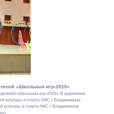
Противодействие коррупции
Градостроительная деятельность
Формирование комфортной
в
городской среды
о
Бюджет для граждан
Пространственные сведения
Гражданская оборона в
чрезвычайных ситуациях
ителей «Школьных игр-2019»
Незаконное строительство
едителей «Школьных игр-2019». В церемонии
и
Информация финансового
й культуры и спорта АМС г. Владикавказа
органа
й культуры и спорта АМС г. Владикавказа
кол.