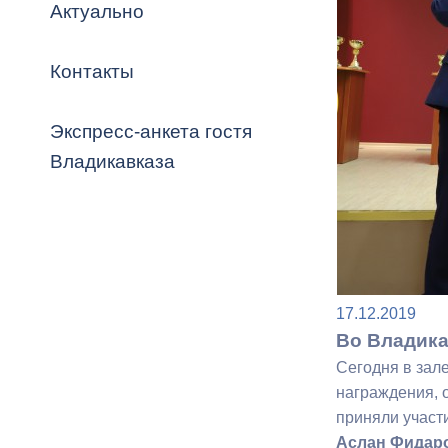
Владикавка
Актуально
Распоряжен
Контакты
ОРВ и эксп
Оценка деят
Экспресс-анкета гостя
местного с
Владикавказа
Открытые д
17.12.2019
Во Владика
Сегодня в зал
Информация
награждения, 
проверок
приняли участ
Аслан Фидар