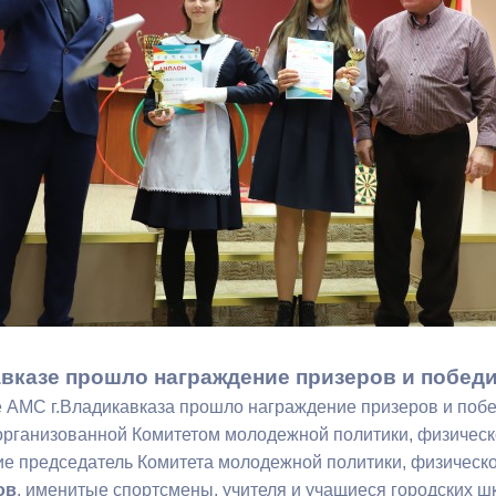
з
ия, постановления
Кадровая политика
ертиза НПА
Контактная информация
ельности органов
Списки граждан, состоящих на
амоуправления
учете в качестве нуждающихся 
улучшении жилищных условий п
г. Владикавказ
анные
Общественное обсуждение
документов стратегического
планирования
вказе прошло награждение призеров и побед
е АМС г.Владикавказа прошло награждение призеров и поб
 о результатах
Порядок обжалования решений 
организованной Комитетом молодежной политики, физическо
действий органов местного
ие председатель Комитета молодежной политики, физическо
самоуправления
ов
, именитые спортсмены, учителя и учащиеся городских ш