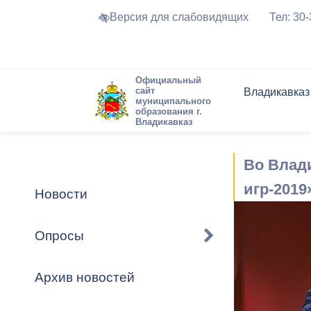
Версия для слабовидящих
Тел: 30
Официальный
сайт
Владикавказ
муниципального
образования г.
Владикавказ
Общие свед
Структура
Интернет-п
Председате
Структура
Новости
Реестры ма
Во Влад
Устав город
Торги и Кон
расписание
Обратная с
Комиссии
Новостная 
Актуально
игр-2019
Новости
Города-поб
Программа
Противодей
Достоприме
Опросы
Владикавка
Формы обра
График при
принимаемы
Архив новостей
Презентаци
рассмотрен
городского 