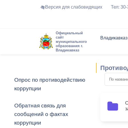
Версия для слабовидящих
Тел: 30
Официальный
сайт
Владикавказ
муниципального
образования г.
Владикавказ
Общие свед
Структура
Интернет-п
Председате
Структура
Новости
Реестры ма
Противо
Устав город
Торги и Кон
расписание
Обратная с
Комиссии
Новостная 
Актуально
Опрос по противодействию
Города-поб
коррупции
Программа
Противодей
Достоприме
Владикавка
Формы обра
График при
С
Обратная связь для
2
з
принимаемы
сообщений о фактах
Презентаци
рассмотрен
коррупции
городского 