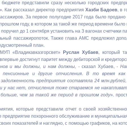
 бюджете представили сразу несколько городских предп
. Как рассказал директор предприятия
Хазби Бадоев
, в 
ный контроль
Выборы 2026
ассажиров. За первое полугодие 2017 года было продано 
 прошлом году, в котором за такой же период времени было
 поручил до 1 сентября установить на 3 вагонах счетчики 
ьный пассажиропоток. Также глава АМС предложил допол
едусмотренный план.
 МУП «Владикавказгорсвет»
Руслан Хубаев
, который т
о впервые достигнут паритет между дебиторской и кредитор
нов и мы должны, и нам должны,
- сказал Хубаев, -
На
 пенсионные и другие отчисления. В то время как 
задолженность предприятия составляла 24 млн.рублей, 
 у нас нет, отчисления тоже стараемся не накапливать
 больше, чем за такой же период в прошлом году
». прос
иятия, которые представили отчет о своей хозяйственн
 предприятие похоронного обслуживание и муниципальная
своих показателей и наглядно, с помощью графиков, на ко