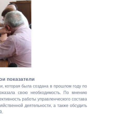
Противодействие коррупции
Градостроительная деятельность
Формирование комфортной
в
городской среды
о
Бюджет для граждан
Пространственные сведения
Гражданская оборона в
чрезвычайных ситуациях
ои показатели
и, которая была создана в прошлом году по
Незаконное строительство
оказала свою необходимость. По мнению
ктивность работы управленческого состава
и
Информация финансового
яйственной деятельности, а также обсудить
органа
й.