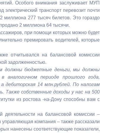
риятий. Особого внимания заслуживает МУП
Бесплатная юридическая помощь
год электрический транспорт перевозит почти
2 миллиона 277 тысяч билетов. Это гораздо
 продано 2 миллиона 64 тысячи.
пассажиров, при помощи которых можно будет
нительно премировать водителей, которые
акже отчитывался на балансовой комиссии
ской задолженностью.
м должны бюджетные деньги, мы должны
в аналогичном периоде прошлого года,
а дебиторская 14 млн.рублей. По налогам
. Также собственные доходы у нас на 500
титутки из ростова -на-Дону способны вам с
ой деятельности на балансовой комиссии –
 управляющая компания – также рассказали
торых нанесены соответствующие показатели,