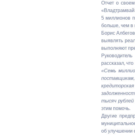
Отчет о своем
«Владтрамвай»
Муниципаль
5 миллионов п
больше, чем в
Борис Албегов
выявлять реал
выполняют пр
Руководитель
рассказал, чт
«Семь миллио
поставщикам,
кредиторская 
задолженности
тысяч рублей
этим помочь.
Другие предпр
муниципальное
об улучшении 