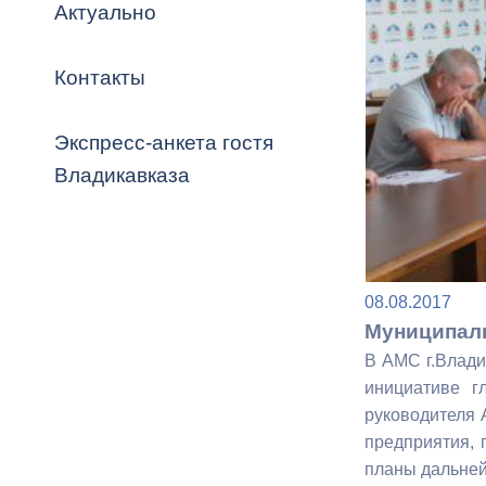
Владикавка
Актуально
Распоряжен
Контакты
ОРВ и эксп
Оценка деят
Экспресс-анкета гостя
местного с
Владикавказа
Открытые д
08.08.2017
Муниципаль
В АМС г.Влади
инициативе 
руководителя 
Информация
предприятия, 
проверок
планы дальней