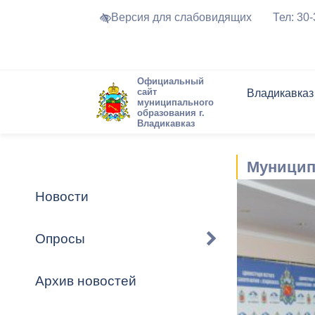
Версия для слабовидящих
Тел: 30
Официальный
сайт
Владикавказ
муниципального
образования г.
Владикавказ
Общие свед
Структура
Интернет-п
Председате
Структура
Новости
Реестры ма
Муницип
Устав город
Торги и Кон
расписание
Обратная с
Комиссии
Новостная 
Актуально
Новости
Города-поб
Программа
Противодей
Достоприме
Опросы
Владикавка
Формы обра
График при
принимаемы
Архив новостей
Презентаци
рассмотрен
городского 