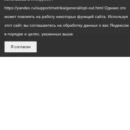
https://yandex.ru/support/metrika/general/opt-out.html Однако это
может повлиять на работу некоторых функций сайта. Используя
этот сайт, вы соглашаетесь на обработку данных о вас Яндексом
в порядке и целях, указанных выше.
Я согласен
График
С понедельника по пятницу – с 9.00 до 18.00
работы
Телефон контакт-центра АМС г. Владикавказ
30-30-30
администрации
звонки принимаются с 9:00 до 18:00
местного
Круглосуточный телефон Единой дежурной
самоуправления
диспетчерской службы
53-19-19
города
Электронная почта:
ams@vladikavkaz.alania.gov.ru