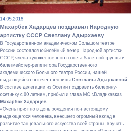
14.05.2018
Махарбек Хадарцев поздравил Народную
артистку СССР Светлану Адырхаеву
В Государственном академическом Большом театре
России состоялся юбилейный вечер Народной артистки
СССР, члена художественного совета балетной труппы и
балетмейстер-репетитора Государственного
академического Большого театра России, нашей
выдающейся соотечественницы
Светланы Адырхаевой
.
В составе делегации из Осетии поздравить балерину-
осетинку с 80 летием, прибыл и глава МО г.Владикавказ
Махарбек Хадарцев
.
«Очень приятно в день рождения по-настоящему
выдающегося человека, внесшего огромный вклад в
развитие танцевального искусства всей страны, вручить
главную владикавказкскую награду - звание «Почетный